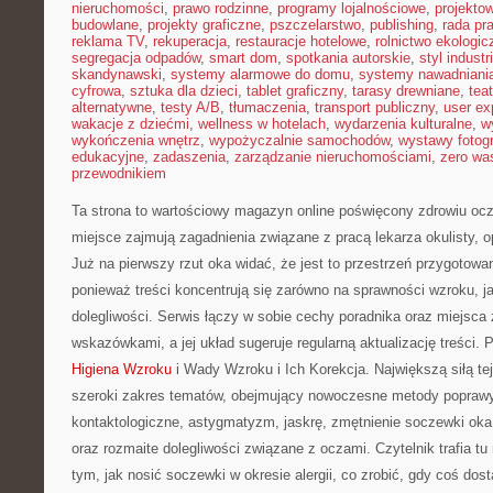
nieruchomości
,
prawo rodzinne
,
programy lojalnościowe
,
projekto
budowlane
,
projekty graficzne
,
pszczelarstwo
,
publishing
,
rada pr
reklama TV
,
rekuperacja
,
restauracje hotelowe
,
rolnictwo ekologic
segregacja odpadów
,
smart dom
,
spotkania autorskie
,
styl industr
skandynawski
,
systemy alarmowe do domu
,
systemy nawadniani
cyfrowa
,
sztuka dla dzieci
,
tablet graficzny
,
tarasy drewniane
,
tea
alternatywne
,
testy A/B
,
tłumaczenia
,
transport publiczny
,
user ex
wakacje z dziećmi
,
wellness w hotelach
,
wydarzenia kulturalne
,
w
wykończenia wnętrz
,
wypożyczalnie samochodów
,
wystawy fotogr
edukacyjne
,
zadaszenia
,
zarządzanie nieruchomościami
,
zero wa
przewodnikiem
Ta strona to wartościowy magazyn online poświęcony zdrowiu ocz
miejsce zajmują zagadnienia związane z pracą lekarza okulisty, o
Już na pierwszy rzut oka widać, że jest to przestrzeń przygotowa
ponieważ treści koncentrują się zarówno na sprawności wzroku, ja
dolegliwości. Serwis łączy w sobie cechy poradnika oraz miejsca
wskazówkami, a jej układ sugeruje regularną aktualizację treści.
Higiena Wzroku
i Wady Wzroku i Ich Korekcja. Największą siłą tej 
szeroki zakres tematów, obejmujący nowoczesne metody poprawy
kontaktologiczne, astygmatyzm, jaskrę, zmętnienie soczewki ok
oraz rozmaite dolegliwości związane z oczami. Czytelnik trafia tu
tym, jak nosić soczewki w okresie alergii, co zrobić, gdy coś dost