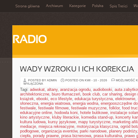
Archiwum
Kategorie
Polska
W
Strona główna
Spis Treści
RADIO
WADY WZROKU I ICH KOREKCJA
POSTED BY ADMIN
POSTED ON KWI - 10 - 2026
MOŻLIWOŚĆ 
WYŁĄCZONA
Tagi:
adwokat
,
altany
,
aranżacja ogrodu
,
audiobooki
,
auta zabytk
architektoniczne
,
biuro tłumaczeń
,
book club
,
car sharing
,
design 
książek
,
ebooki
,
eco lifestyle
,
edukacja turystyczna
,
elektrownie
,
słoneczna
,
energia wiatrowa
,
energia wodna
,
energooszczędne d
festiwale
,
festiwale filmowe
,
festiwale muzyczne
,
folklor
,
food truc
edukacyjne online
,
hodowla koni
,
hotele butikowe
,
instalacje solar
kino artystyczne
,
kluby literackie
,
komedia stand-up
,
koncerty ka
kultura ludowa
,
kursy językowe
,
mapy turystyczne
,
marketing afil
mediacje
,
miejsca rekreacyjne
,
motoryzacja klasyczna
,
ogród bot
podłogowe
,
organizacja eventów
,
parki narodowe
,
planery podróży
ciepła
,
porady prawne
,
prasa biznesowa
,
prasa kulturalna
,
prawo 