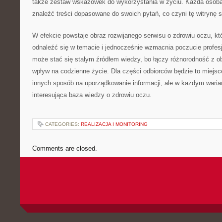
także zestaw wskazówek do wykorzystania w życiu. Każda osob
znaleźć treści dopasowane do swoich pytań, co czyni tę witrynę 
W efekcie powstaje obraz rozwijanego serwisu o zdrowiu oczu, kt
odnaleźć się w temacie i jednocześnie wzmacnia poczucie profesjo
może stać się stałym źródłem wiedzy, bo łączy różnorodność z 
wpływ na codzienne życie. Dla części odbiorców będzie to miejsc
innych sposób na uporządkowanie informacji, ale w każdym warian
interesująca baza wiedzy o zdrowiu oczu.
CATEGORIES:
REALIZACJA I MONITORING
Comments are closed.