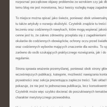
rozpoznać początkowe objawy problemów ze wzrokiem czy jak dba
temu blog nie jest monotonna, lecz tworzy rozległą mapę zagadn
To miejsce można opisać jako świeże, ponieważ obok uniwersalnyc
tu także artykuły o rozwoju okulistyki. Czytelnik znajdzie tu treści
leczeniu oraz codziennych nawykach, które mogą wspierać jakość
cenne jest to, że zakres zdrowotny przeplata się z zagadnieniam
okularów do codziennych obowiązków, ochrony oczu przed świat
oraz codziennych wyborów mających znaczenie dla wzroku. To spra
zarówno do osób szukających praktycznego rozwiązania, jak i do 
regularnie.
Strona sprawia wrażenie przemyślanej, ponieważ obok strony głów
wcześniejszych publikacji, kategorie, możliwość nawiązania konta
prywatności oraz sekcja prezentująca zaplecze treści. Taki układ
pokazuje, że nie jest to jednorazowa publikacja, lecz konsekwentn
Czytelnik może więc szybko docierać do poszukiwanych tematów,
charakter merytorycznego przewodnika.