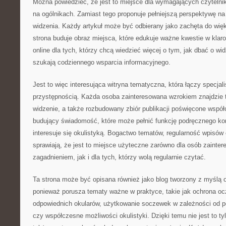
Można powiedzieć, że jest to miejsce dla wymagających czytelnik
na ogólnikach. Zamiast tego proponuje pełniejszą perspektywę n
widzenia. Każdy artykuł może być odbierany jako zachęta do wię
strona buduje obraz miejsca, które edukuje ważne kwestie w kl
online dla tych, którzy chcą wiedzieć więcej o tym, jak dbać o wi
szukają codziennego wsparcia informacyjnego.
Jest to więc interesująca witryna tematyczna, która łączy specja
przystępnością. Każda osoba zainteresowana wzrokiem znajdzie t
widzenie, a także rozbudowany zbiór publikacji poświęcone współc
budujący świadomość, które może pełnić funkcję podręcznego k
interesuje się okulistyką. Bogactwo tematów, regularność wpisów 
sprawiają, że jest to miejsce użyteczne zarówno dla osób zaint
zagadnieniem, jak i dla tych, którzy wolą regularnie czytać.
Ta strona może być opisana również jako blog tworzony z myślą 
ponieważ porusza tematy ważne w praktyce, takie jak ochrona oc
odpowiednich okularów, użytkowanie soczewek w zależności od p
czy współczesne możliwości okulistyki. Dzięki temu nie jest to tylk