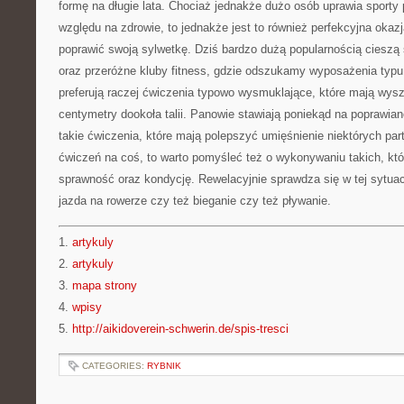
formę na długie lata. Chociaż jednakże dużo osób uprawia sporty 
względu na zdrowie, to jednakże jest to również perfekcyjna okaz
poprawić swoją sylwetkę. Dziś bardzo dużą popularnością cieszą 
oraz przeróżne kluby fitness, gdzie odszukamy wyposażenia typ
preferują raczej ćwiczenia typowo wysmuklające, które mają wysz
centymetry dookoła talii. Panowie stawiają poniekąd na poprawian
takie ćwiczenia, które mają polepszyć umięśnienie niektórych parti
ćwiczeń na coś, to warto pomyśleć też o wykonywaniu takich, któ
sprawność oraz kondycję. Rewelacyjnie sprawdza się w tej sytua
jazda na rowerze czy też bieganie czy też pływanie.
1.
artykuly
2.
artykuly
3.
mapa strony
4.
wpisy
5.
http://aikidoverein-schwerin.de/spis-tresci
CATEGORIES:
RYBNIK