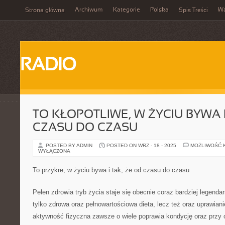
Archiwum
Kategorie
Polska
W
Strona główna
Spis Treści
RADIO
TO KŁOPOTLIWE, W ŻYCIU BYWA I
CZASU DO CZASU
POSTED BY ADMIN
POSTED ON WRZ - 18 - 2025
MOŻLIWOŚĆ 
WYŁĄCZONA
To przykre, w życiu bywa i tak, że od czasu do czasu
Pełen zdrowia tryb życia staje się obecnie coraz bardziej legendar
tylko zdrowa oraz pełnowartościowa dieta, lecz też oraz uprawian
aktywność fizyczna zawsze o wiele poprawia kondycję oraz przy o