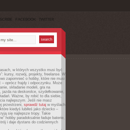
SCRIBE
FACEBOOK
TWITTER
asach, w których wszystko musi być
”: kursy, rozwój, projekty, freelanse. W
two zapomnieć o hobby, które nie musi
ć – oprócz frajdy i odpoczynku. Może
anie, składanie modeli, gra na
, jazda na deskorolce, szydełkowanie,
iadań. Ważne, by robić to dla siebie,
ycia najlepszym. Jeśli nie masz
ej przestrzeni,
sprawdź tutaj
w myślach
 które kiedyś lubiłeś jako dziecko –
ryją się najlepsze tropy. Takie
e” hobby paradoksalnie ładuje baterie,
trój i daje dystans do codziennych