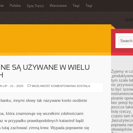
rie
Polska
Warszawa
Tagi
Tagi
Spis Treści
SUB
ZNE SĄ UŻYWANE W WIELU
Żyjemy w cz
H
„produktywne
tym szale ła
nic przynosi
ŚRODKI
LIP - 21 - 2025
MOŻLIWOŚĆ KOMENTOWANIA
ZOSTAŁA
to być rysow
CHEMICZNE
SĄ
instrumencie
UŻYWANE
pisanie opow
W
 banku, innymi słowy tak nazywane konto osobiste
WIELU
bez presji b
SPECJALIZACJACH
jeszcze taki
listę rzeczy,
ba, która znamionuje się wszelkimi zdolnościami
często tam k
„bezużyteczn
az w przypadku prawdopodobnych katastrof bądź
poprawia nas
ba tutaj zachować zimną krew. Wypada poprawnie się
obowiązków.