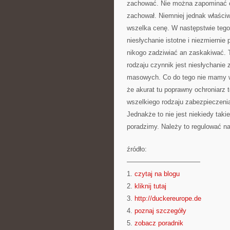
zachować. Nie można zapominać o p
zachował. Niemniej jednak właściwy
wszelka cenę. W następstwie tego 
niesłychanie istotne i niezmierni
nikogo zadziwiać an zaskakiwać. T
rodzaju czynnik jest niesłychani
masowych. Co do tego nie mamy wą
że akurat tu poprawny ochroniarz 
wszelkiego rodzaju zabezpieczeniac
Jednakże to nie jest niekiedy takie
poradzimy. Należy to regulować n
źródło:
———————————
1.
czytaj na blogu
2.
kliknij tutaj
3.
http://duckereurope.de
4.
poznaj szczegóły
5.
zobacz poradnik