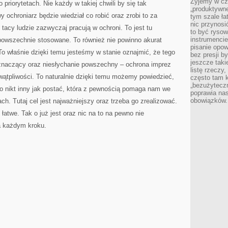
Żyjemy w cz
riorytetach. Nie każdy w takiej chwili by się tak
„produktywne
 ochroniarz będzie wiedział co robić oraz zrobi to za
tym szale ła
nic przynosi
tacy ludzie zazwyczaj pracują w ochroni. To jest tu
to być rysow
instrumencie
e powszechnie stosowane. To również nie powinno akurat
pisanie opow
o właśnie dzięki temu jesteśmy w stanie oznajmić, że tego
bez presji b
jeszcze taki
e znaczący oraz niesłychanie powszechny – ochrona imprez
listę rzeczy,
tpliwości. To naturalnie dzięki temu możemy powiedzieć,
często tam k
„bezużyteczn
to nikt inny jak postać, która z pewnością pomaga nam we
poprawia nas
obowiązków.
h. Tutaj cel jest najważniejszy oraz trzeba go zrealizować.
 łatwe. Tak o już jest oraz nic na to na pewno nie
a każdym kroku.