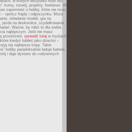
asach, w których wszystko musi być
”: kursy, rozwój, projekty, freelanse. W
two zapomnieć o hobby, które nie musi
ć – oprócz frajdy i odpoczynku. Może
anie, składanie modeli, gra na
, jazda na deskorolce, szydełkowanie,
iadań. Ważne, by robić to dla siebie,
ycia najlepszym. Jeśli nie masz
ej przestrzeni,
sprawdź tutaj
w myślach
 które kiedyś lubiłeś jako dziecko –
ryją się najlepsze tropy. Takie
e” hobby paradoksalnie ładuje baterie,
trój i daje dystans do codziennych