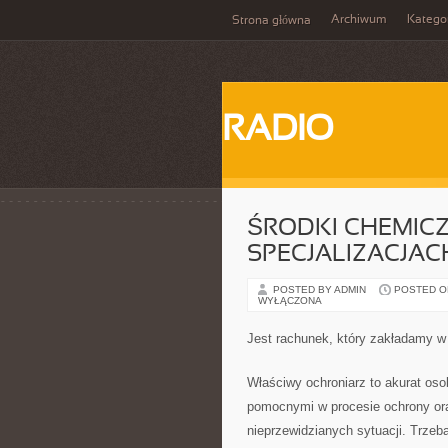
Archiwum
Katego
Strona główna
RADIO
ŚRODKI CHEMIC
SPECJALIZACJAC
POSTED BY ADMIN
POSTED ON 
WYŁĄCZONA
Jest rachunek, który zakładamy w
Właściwy ochroniarz to akurat oso
pomocnymi w procesie ochrony or
nieprzewidzianych sytuacji. Trze