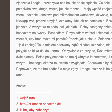
zjedzenia i nagle.. przeszywa nas ból nie do ścierpienia. Co dale
przeciwbólowa, druga, więcej już nie można… Mają wpaść znajomi
wiem, leczenie kanałowe pod mikroskopem warszawa, dzwonię, 
Niewątpliwie, proszę przyjść, czekamy. Idę jak na potępienie. Bo
jeszcze: A wszystko to bodaj boli jak diabli. Pełny następny dzie
bandażem na twarzy. Poszedłem. Przysiadłem w fotelu nieomal j
wieczór, czy ktoś może mi pomóc? Poszło jak z płatka. Znieczulen
– jaki zabieg? To ja miałem oderwany ząb? Niedopuszczalne, nic
przyjść za kilka dni do kontroli. Oczywiście że przyjdę, Rozumiem
dwie plomby. Pełna przyjemność po mojej witrynie internetowej. I 
wizyta u każdego lekarza tak właśnie wyglądała! Chorowanie bylo
Poprawnie, że ma kto zadbać o moje zęby. I mogę jeszcze klika 
rana.
źródło:
———————————
1.
wejdź tutaj
2.
http://st-marien-schoeten.de
3.
kliknij aby zobaczyć