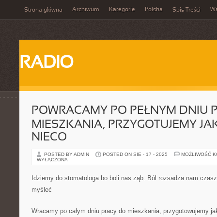
Archiwum
Kategorie
Polska
W
Strona główna
Spis Treści
RADIO
POWRACAMY PO PEŁNYM DNIU P
MIESZKANIA, PRZYGOTUJEMY JA
NIECO
POSTED BY ADMIN
POSTED ON SIE - 17 - 2025
MOŻLIWOŚĆ 
WYŁĄCZONA
Idziemy do stomatologa bo boli nas ząb. Ból rozsadza nam czasz
myśleć
Wracamy po całym dniu pracy do mieszkania, przygotowujemy jak