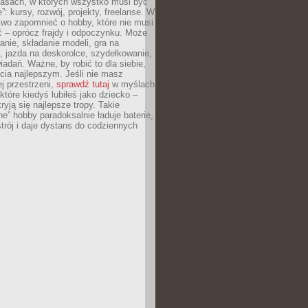
asach, w których wszystko musi być
”: kursy, rozwój, projekty, freelanse. W
two zapomnieć o hobby, które nie musi
ć – oprócz frajdy i odpoczynku. Może
anie, składanie modeli, gra na
, jazda na deskorolce, szydełkowanie,
iadań. Ważne, by robić to dla siebie,
ycia najlepszym. Jeśli nie masz
ej przestrzeni,
sprawdź tutaj
w myślach
 które kiedyś lubiłeś jako dziecko –
ryją się najlepsze tropy. Takie
e” hobby paradoksalnie ładuje baterie,
trój i daje dystans do codziennych