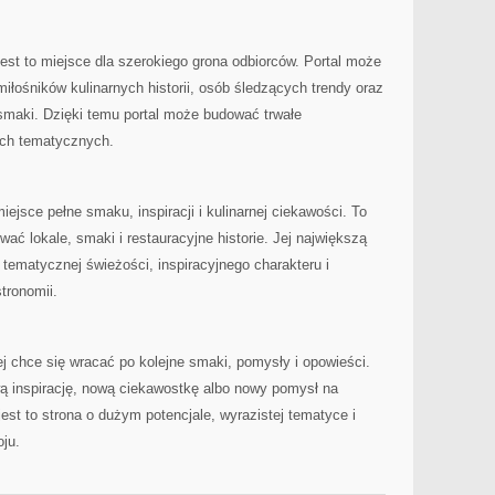
est to miejsce dla szerokiego grona odbiorców. Portal może
iłośników kulinarnych historii, osób śledzących trendy oraz
smaki. Dzięki temu portal może budować trwałe
ach tematycznych.
sce pełne smaku, inspiracji i kulinarnej ciekawości. To
wać lokale, smaki i restauracyjne historie. Jej największą
, tematycznej świeżości, inspiracyjnego charakteru i
stronomii.
ej chce się wracać po kolejne smaki, pomysły i opowieści.
 inspirację, nową ciekawostkę albo nowy pomysł na
jest to strona o dużym potencjale, wyrazistej tematyce i
ju.