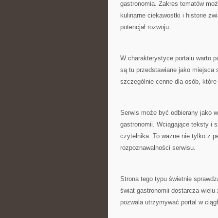
gastronomią. Zakres tematów może
kulinarne ciekawostki i historie z
potencjał rozwoju.
W charakterystyce portalu warto p
są tu przedstawiane jako miejsca 
szczególnie cenne dla osób, które
Serwis może być odbierany jako wi
gastronomii. Wciągające teksty i
czytelnika. To ważne nie tylko z p
rozpoznawalności serwisu.
Strona tego typu świetnie sprawd
świat gastronomii dostarcza wielu
pozwala utrzymywać portal w ciągł