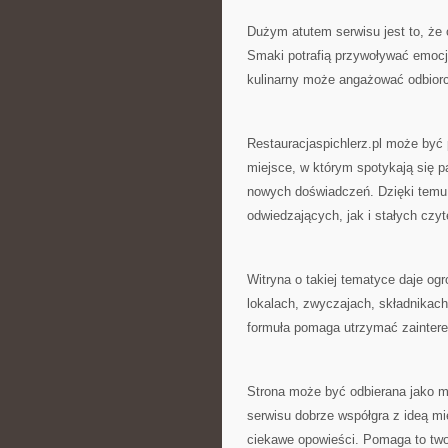
Dużym atutem serwisu jest to, że
Smaki potrafią przywoływać emocje
kulinarny może angażować odbiorców
Restauracjaspichlerz.pl może być
miejsce, w którym spotykają się p
nowych doświadczeń. Dzięki temu
odwiedzających, jak i stałych czyt
Witryna o takiej tematyce daje og
lokalach, zwyczajach, składnikach
formuła pomaga utrzymać zainteres
Strona może być odbierana jako m
serwisu dobrze współgra z ideą mi
ciekawe opowieści. Pomaga to two