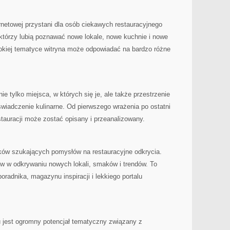
rnetowej przystani dla osób ciekawych restauracyjnego
, którzy lubią poznawać nowe lokale, nowe kuchnie i nowe
rokiej tematyce witryna może odpowiadać na bardzo różne
nie tylko miejsca, w których się je, ale także przestrzenie
świadczenie kulinarne. Od pierwszego wrażenia po ostatni
tauracji może zostać opisany i przeanalizowany.
ików szukających pomysłów na restauracyjne odkrycia.
w w odkrywaniu nowych lokali, smaków i trendów. To
poradnika, magazynu inspiracji i lekkiego portalu
u jest ogromny potencjał tematyczny związany z