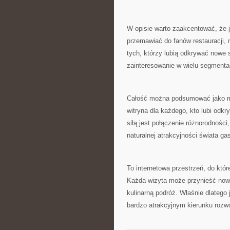
W opisie warto zaakcentować, że j
przemawiać do fanów restauracji, m
tych, którzy lubią odkrywać nowe 
zainteresowanie w wielu segment
Całość można podsumować jako miej
witryna dla każdego, kto lubi odkry
siłą jest połączenie różnorodności
naturalnej atrakcyjności świata ga
To internetowa przestrzeń, do któr
Każda wizyta może przynieść nową
kulinarną podróż. Właśnie dlatego 
bardzo atrakcyjnym kierunku rozwo