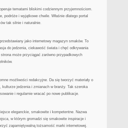
 operuje tematami bliskimi codziennym przyjemnościom.
, podróże i wyjątkowe chwile. Właśnie dlatego portal
 tak silnie i naturalnie.
 przedstawiany jako internetowy magazyn smaków. To
asja do jedzenia, ciekawość świata i chęć odkrywania
 strona może przyciągać zarówno przypadkowych
elników.
romne możliwości redakcyjne. Da się tworzyć materiały o
, kulturze jedzenia i zmianach w branży. Tak szeroka
owanie i regularnie wracać po nowe publikacje.
iejsce eleganckie, smakowite i kompetentne. Nazwa
ejsca, w którym gromadzi się smakowite inspiracje i
rzyć zapamiętywalną tożsamość marki internetowej.