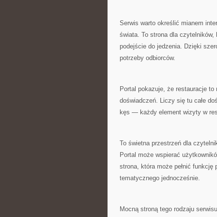
Serwis warto określić mianem inte
świata. To strona dla czytelników
podejście do jedzenia. Dzięki sze
potrzeby odbiorców.
Portal pokazuje, że restauracje to 
doświadczeń. Liczy się tu całe do
kęs — każdy element wizyty w res
To świetna przestrzeń dla czyteln
Portal może wspierać użytkownikó
strona, która może pełnić funkcję 
tematycznego jednocześnie.
Mocną stroną tego rodzaju serwis