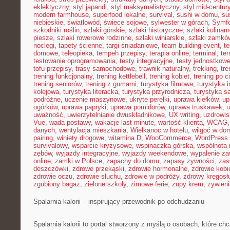
eklektyczny
,
styl japandi
,
styl maksymalistyczny
,
styl mid-centur
modern farmhouse
,
superfood lokalne
,
survival
,
sushi w domu
,
su
niebieskie
,
światłowód
,
świece sojowe
,
sylwester w górach
,
Symf
szkodniki roślin
,
szlaki górskie
,
szlaki historyczne
,
szlaki kulinar
piesze
,
szlaki rowerowe rodzinne
,
szlaki winiarskie
,
szlaki zamkó
noclegi
,
tapety ścienne
,
targi śniadaniowe
,
team building event
,
t
domowe
,
teleopieka
,
tempeh przepisy
,
terapia online
,
terminal
,
ter
testowanie oprogramowania
,
testy integracyjne
,
testy jednostkow
tofu przepisy
,
trasy samochodowe
,
trawnik naturalny
,
trekking
,
tre
trening funkcjonalny
,
trening kettlebell
,
trening kobiet
,
trening po c
trening seniorów
,
trening z gumami
,
turystyka filmowa
,
turystyka i
kolejowa
,
turystyka literacka
,
turystyka przyrodnicza
,
turystyka s
podróżne
,
uczenie maszynowe
,
ukryte perełki
,
uprawa kiełków
,
up
ogórków
,
uprawa papryki
,
uprawa pomidorów
,
uprawa truskawek
,
u
uważność
,
uwierzytelnianie dwuskładnikowe
,
UX writing
,
uzdrowis
Vue
,
wada postawy
,
wakacje last minute
,
wartość klienta
,
WCAG
danych
,
wentylacja mieszkania
,
Wielkanoc w hotelu
,
wilgoć w do
pairing
,
winiety drogowe
,
witamina D
,
WooCommerce
,
WordPress 
survivalowy
,
wsparcie kryzysowe
,
wspinaczka górska
,
wspólnota
zębów
,
wyjazdy integracyjne
,
wyjazdy weekendowe
,
wypalenie z
online
,
zamki w Polsce
,
zapachy do domu
,
zapasy żywności
,
zasł
deszczówki
,
zdrowe przekąski
,
zdrowie hormonalne
,
zdrowie kobi
zdrowie oczu
,
zdrowie słuchu
,
zdrowie w podróży
,
zdrowy kręgosł
zgubiony bagaż
,
zielone szkoły
,
zimowe ferie
,
zupy krem
,
żywieni
Spalarnia kalorii – inspirujący przewodnik po odchudzaniu
Spalarnia kalorii to portal stworzony z myślą o osobach, które ch