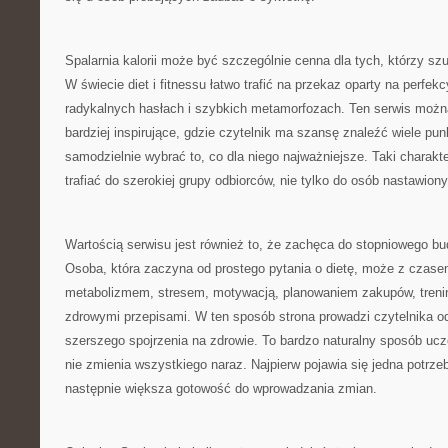
Spalarnia kalorii może być szczególnie cenna dla tych, którzy szu
W świecie diet i fitnessu łatwo trafić na przekaz oparty na perfek
radykalnych hasłach i szybkich metamorfozach. Ten serwis możn
bardziej inspirujące, gdzie czytelnik ma szansę znaleźć wiele pun
samodzielnie wybrać to, co dla niego najważniejsze. Taki charakt
trafiać do szerokiej grupy odbiorców, nie tylko do osób nastawion
Wartością serwisu jest również to, że zachęca do stopniowego b
Osoba, która zaczyna od prostego pytania o dietę, może z czas
metabolizmem, stresem, motywacją, planowaniem zakupów, treni
zdrowymi przepisami. W ten sposób strona prowadzi czytelnika o
szerszego spojrzenia na zdrowie. To bardzo naturalny sposób ucz
nie zmienia wszystkiego naraz. Najpierw pojawia się jedna potrzeb
następnie większa gotowość do wprowadzania zmian.