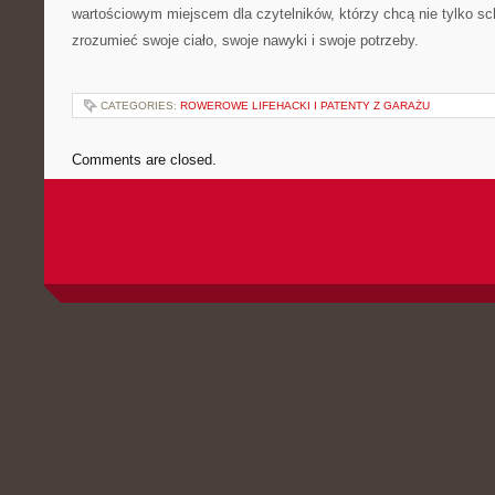
wartościowym miejscem dla czytelników, którzy chcą nie tylko sch
zrozumieć swoje ciało, swoje nawyki i swoje potrzeby.
CATEGORIES:
ROWEROWE LIFEHACKI I PATENTY Z GARAŻU
Comments are closed.