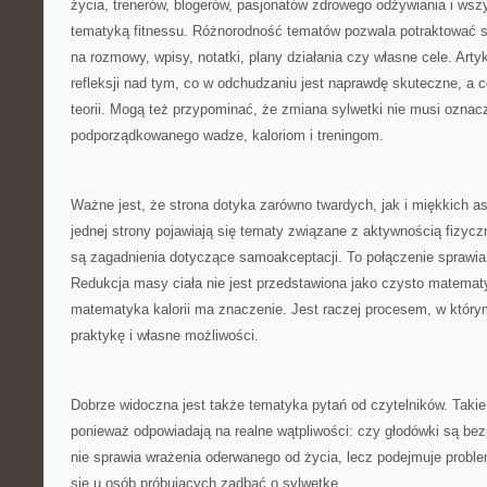
życia, trenerów, blogerów, pasjonatów zdrowego odżywiania i wszys
tematyką fitnessu. Różnorodność tematów pozwala potraktować s
na rozmowy, wpisy, notatki, plany działania czy własne cele. Ar
refleksji nad tym, co w odchudzaniu jest naprawdę skuteczne, a c
teorii. Mogą też przypominać, że zmiana sylwetki nie musi oznac
podporządkowanego wadze, kaloriom i treningom.
Ważne jest, że strona dotyka zarówno twardych, jak i miękkich 
jednej strony pojawiają się tematy związane z aktywnością fizycz
są zagadnienia dotyczące samoakceptacji. To połączenie sprawia, 
Redukcja masy ciała nie jest przedstawiona jako czysto matemat
matematyka kalorii ma znaczenie. Jest raczej procesem, w który
praktykę i własne możliwości.
Dobrze widoczna jest także tematyka pytań od czytelników. Takie
ponieważ odpowiadają na realne wątpliwości: czy głodówki są bez
nie sprawia wrażenia oderwanego od życia, lecz podejmuje proble
się u osób próbujących zadbać o sylwetkę.