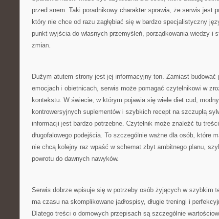
przed snem. Taki poradnikowy charakter sprawia, że serwis jest p
który nie chce od razu zagłębiać się w bardzo specjalistyczny ję
punkt wyjścia do własnych przemyśleń, porządkowania wiedzy i 
zmian.
Dużym atutem strony jest jej informacyjny ton. Zamiast budować
emocjach i obietnicach, serwis może pomagać czytelnikowi w zr
kontekstu. W świecie, w którym pojawia się wiele diet cud, modny
kontrowersyjnych suplementów i szybkich recept na szczupłą syl
informacji jest bardzo potrzebne. Czytelnik może znaleźć tu treści
długofalowego podejścia. To szczególnie ważne dla osób, które m
nie chcą kolejny raz wpaść w schemat zbyt ambitnego planu, szy
powrotu do dawnych nawyków.
Serwis dobrze wpisuje się w potrzeby osób żyjących w szybkim te
ma czasu na skomplikowane jadłospisy, długie treningi i perfekcy
Dlatego treści o domowych przepisach są szczególnie wartościow