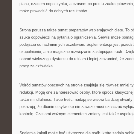
planu, czasem odpoczynku, a czasem po prostu zaakceptowania,
może prowadzić do dobrych rezultatów.
Strona porusza także temat preparatów wspierających dietę. To o
szuka odpowiedzi na pytania o ograniczenia. Serwis może pomag
podejścia od nadmiernych oczekiwań. Suplementacja jest przeds
uzupełnienie, a nie magiczne rozwiązanie zastępujące ruch. Dzię
nabrać większego dystansu do reklam i lepiej zrozumieć, że żade
pracy za człowieka.
Wśród tematów obecnych na stronie znajdują się również mniej t
redukcji. Mogą one zainteresować osoby, które oprócz klasycznej 
także mindfulness. Takie treści nadają serwisowi bardziej otwarty
pokazują, że dbanie o sylwetkę nie zawsze musi oznaczać wyłączn
kontrolę. Czasami ważnym elementem zmiany jest także uspokoj
Spalarnia kalorii może być użyteczna dla osób, które zadają sobi