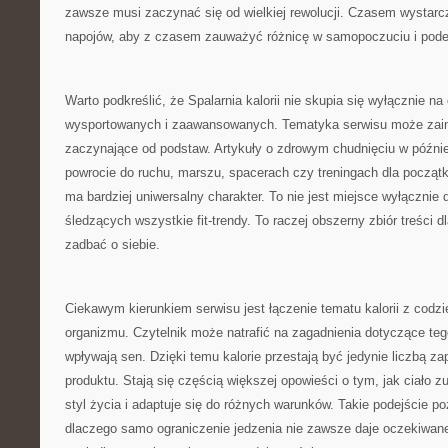
zawsze musi zaczynać się od wielkiej rewolucji. Czasem wystarc
napojów, aby z czasem zauważyć różnicę w samopoczuciu i podej
Warto podkreślić, że Spalarnia kalorii nie skupia się wyłącznie n
wysportowanych i zaawansowanych. Tematyka serwisu może zain
zaczynające od podstaw. Artykuły o zdrowym chudnięciu w późn
powrocie do ruchu, marszu, spacerach czy treningach dla początk
ma bardziej uniwersalny charakter. To nie jest miejsce wyłącznie 
śledzących wszystkie fit-trendy. To raczej obszerny zbiór treści d
zadbać o siebie.
Ciekawym kierunkiem serwisu jest łączenie tematu kalorii z cod
organizmu. Czytelnik może natrafić na zagadnienia dotyczące tego
wpływają sen. Dzięki temu kalorie przestają być jedynie liczbą z
produktu. Stają się częścią większej opowieści o tym, jak ciało z
styl życia i adaptuje się do różnych warunków. Takie podejście po
dlaczego samo ograniczenie jedzenia nie zawsze daje oczekiwane 