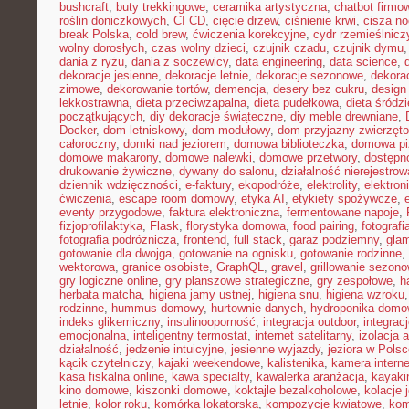
bushcraft
,
buty trekkingowe
,
ceramika artystyczna
,
chatbot firmo
roślin doniczkowych
,
CI CD
,
cięcie drzew
,
ciśnienie krwi
,
cisza n
break Polska
,
cold brew
,
ćwiczenia korekcyjne
,
cydr rzemieślnicz
wolny dorosłych
,
czas wolny dzieci
,
czujnik czadu
,
czujnik dymu
dania z ryżu
,
dania z soczewicy
,
data engineering
,
data science
,
dekoracje jesienne
,
dekoracje letnie
,
dekoracje sezonowe
,
dekora
zimowe
,
dekorowanie tortów
,
demencja
,
desery bez cukru
,
design
lekkostrawna
,
dieta przeciwzapalna
,
dieta pudełkowa
,
dieta śródz
początkujących
,
diy dekoracje świąteczne
,
diy meble drewniane
,
Docker
,
dom letniskowy
,
dom modułowy
,
dom przyjazny zwierzęt
całoroczny
,
domki nad jeziorem
,
domowa biblioteczka
,
domowa pi
domowe makarony
,
domowe nalewki
,
domowe przetwory
,
dostępn
drukowanie żywiczne
,
dywany do salonu
,
działalność nierejestro
dziennik wdzięczności
,
e-faktury
,
ekopodróże
,
elektrolity
,
elektron
ćwiczenia
,
escape room domowy
,
etyka AI
,
etykiety spożywcze
,
eventy przygodowe
,
faktura elektroniczna
,
fermentowane napoje
,
fizjoprofilaktyka
,
Flask
,
florystyka domowa
,
food pairing
,
fotografi
fotografia podróżnicza
,
frontend
,
full stack
,
garaż podziemny
,
gla
gotowanie dla dwojga
,
gotowanie na ognisku
,
gotowanie rodzinne
,
wektorowa
,
granice osobiste
,
GraphQL
,
gravel
,
grillowanie sezon
gry logiczne online
,
gry planszowe strategiczne
,
gry zespołowe
,
h
herbata matcha
,
higiena jamy ustnej
,
higiena snu
,
higiena wzroku
rodzinne
,
hummus domowy
,
hurtownie danych
,
hydroponika dom
indeks glikemiczny
,
insulinooporność
,
integracja outdoor
,
integrac
emocjonalna
,
inteligentny termostat
,
internet satelitarny
,
izolacja 
działalność
,
jedzenie intuicyjne
,
jesienne wyjazdy
,
jeziora w Pols
kącik czytelniczy
,
kajaki weekendowe
,
kalistenika
,
kamera intern
kasa fiskalna online
,
kawa specialty
,
kawalerka aranżacja
,
kayaki
kino domowe
,
kiszonki domowe
,
koktajle bezalkoholowe
,
kolacje
letnie
,
kolor roku
,
komórka lokatorska
,
kompozycje kwiatowe
,
kom