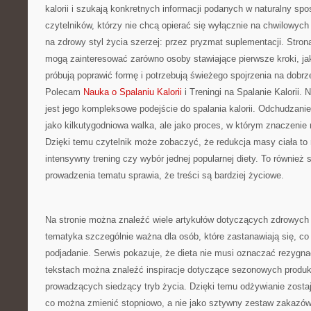
kalorii i szukają konkretnych informacji podanych w naturalny spo
czytelników, którzy nie chcą opierać się wyłącznie na chwilowych
na zdrowy styl życia szerzej: przez pryzmat suplementacji. Stron
mogą zainteresować zarówno osoby stawiające pierwsze kroki, jak
próbują poprawić formę i potrzebują świeżego spojrzenia na dobr
Polecam
Nauka o Spalaniu Kalorii
i Treningi na Spalanie Kalorii. 
jest jego kompleksowe podejście do spalania kalorii. Odchudzanie 
jako kilkutygodniowa walka, ale jako proces, w którym znaczeni
Dzięki temu czytelnik może zobaczyć, że redukcja masy ciała to nie
intensywny trening czy wybór jednej popularnej diety. To również 
prowadzenia tematu sprawia, że treści są bardziej życiowe.
Na stronie można znaleźć wiele artykułów dotyczących zdrowych 
tematyka szczególnie ważna dla osób, które zastanawiają się, co
podjadanie. Serwis pokazuje, że dieta nie musi oznaczać rezygna
tekstach można znaleźć inspiracje dotyczące sezonowych produk
prowadzących siedzący tryb życia. Dzięki temu odżywianie zosta
co można zmienić stopniowo, a nie jako sztywny zestaw zakazów