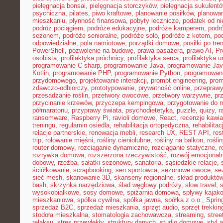
pielęgnacja bonsai
,
pielęgnacja storczyków
,
pielęgnacja sukulent
psychiczna
,
pilates
,
piwo kraftowe
,
planowanie posiłków
,
planowa
mieszkaniu
,
płynność finansowa
,
pobyty lecznicze
,
podatek od n
podróż pociągiem
,
podróże edukacyjne
,
podróże kamperem
,
podr
sezonem
,
podróże senioralne
,
podróże solo
,
podróże z kotem
,
po
odpowiedzialne
,
pola namiotowe
,
porządki domowe
,
posiłki po tre
PowerShell
,
pozwolenie na budowę
,
prawa pasażera
,
prawo AI
,
Pr
osobista
,
profilaktyka próchnicy
,
profilaktyka serca
,
profilaktyka 
programowanie C sharp
,
programowanie Java
,
programowanie Jav
Kotlin
,
programowanie PHP
,
programowanie Python
,
programowani
przydomowego
,
projektowanie interakcji
,
prompt engineering
,
prom
zdawczo-odbiorczy
,
prototypowanie
,
prywatność online
,
przepraw
przesadzanie roślin
,
przetwory owocowe
,
przetwory warzywne
,
pr
przycinanie krzewów
,
przyczepa kempingowa
,
przygotowanie do 
półmaratonu
,
przyprawy świata
,
psychodietetyka
,
puzzle
,
quizy
,
r
ransomware
,
Raspberry Pi
,
ravioli domowe
,
React
,
recenzje kawia
treningu
,
regulamin osiedla
,
rehabilitacja ortopedyczna
,
rehabilitac
relacje partnerskie
,
renowacja mebli
,
research UX
,
REST API
,
res
trip
,
rolowanie mięśni
,
rośliny cieniolubne
,
rośliny na balkon
,
rośli
router domowy
,
rozciąganie dynamiczne
,
rozciąganie statyczne
,
r
rozrywka domowa
,
rozszerzona rzeczywistość
,
rozwój emocjonal
dobowy
,
rzeźba
,
sałatki sezonowe
,
sanatoria
,
sąsiedzkie relacje
,
ściółkowanie
,
scrapbooking
,
sen sportowca
,
sezonowe owoce
,
se
sieć mesh
,
skanowanie 3D
,
skanseny regionalne
,
skład produktó
bash
,
skrzynka narzędziowa
,
ślad węglowy podróży
,
slow travel
,
wysokobiałkowe
,
sosy domowe
,
spiżarnia domowa
,
spływy kajak
mieszkaniowa
,
spółka cywilna
,
spółka jawna
,
spółka z o.o.
,
Sprin
sprzedaż B2C
,
sprzedaż mieszkania
,
sprzęt audio
,
sprzęt trekki
stodoła mieszkalna
,
stomatologia zachowawcza
,
streaming
,
stree
relaksu
,
stres przewlekły
,
struktury danych
,
studio domowe
,
styl 