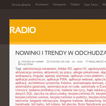
Archiwum
Kategorie
Polska
W
Strona główna
Spis Treści
RADIO
NOWINKI I TRENDY W ODCHUDZ
POSTED BY ADMIN
POSTED ON CZE - 18 - 2026
MOŻLIWOŚĆ 
WYŁĄCZONA
Tagi:
administracja serwerami
,
Adobe XD
,
agenci AI
,
agroturysty
aktywizacja seniora
,
aktywność po pracy
,
alergie pokarmowe
,
alg
andropauza
,
Angular
,
aparaty słuchowe
,
aplikacje cross-platform
,
aplikacje podróżnicze
,
aplikacje PWA
,
aplikacje webowe
,
apteczk
aplikacji
,
architektura systemów
,
Arduino
,
aromaterapia domowa
,
automatyka garażowa
,
automatyzacja no-code
,
autostrady w Euro
chmurze
,
badania profilaktyczne
,
badanie tarczycy
,
bajki edukacy
danych SQL
,
beczka na deszczówkę
,
bezpieczeństwo AI
,
bezpie
bezpieczeństwo seniora
,
bezpieczeństwo w podróży
,
bezpieczeńs
wiercenie
,
bieganie rekreacyjne
,
bieganie trailowe
,
bikepacking
,
b
handmade
,
ból barku
,
ból kolana
,
ból pleców
,
Boże Narodzenie p