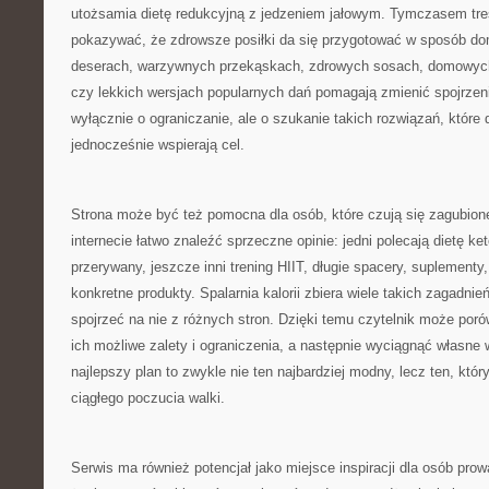
utożsamia dietę redukcyjną z jedzeniem jałowym. Tymczasem tre
pokazywać, że zdrowsze posiłki da się przygotować w sposób dom
deserach, warzywnych przekąskach, zdrowych sosach, domowyc
czy lekkich wersjach popularnych dań pomagają zmienić spojrzeni
wyłącznie o ograniczanie, ale o szukanie takich rozwiązań, które 
jednocześnie wspierają cel.
Strona może być też pomocna dla osób, które czują się zagubion
internecie łatwo znaleźć sprzeczne opinie: jedni polecają dietę ke
przerywany, jeszcze inni trening HIIT, długie spacery, suplementy
konkretne produkty. Spalarnia kalorii zbiera wiele takich zagadni
spojrzeć na nie z różnych stron. Dzięki temu czytelnik może por
ich możliwe zalety i ograniczenia, a następnie wyciągnąć własne 
najlepszy plan to zwykle nie ten najbardziej modny, lecz ten, któ
ciągłego poczucia walki.
Serwis ma również potencjał jako miejsce inspiracji dla osób pr