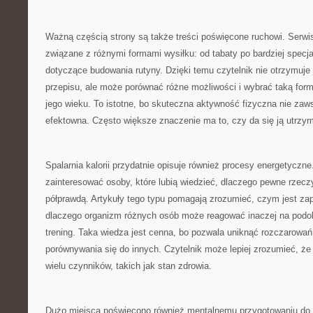
Ważną częścią strony są także treści poświęcone ruchowi. Serwi
związane z różnymi formami wysiłku: od tabaty po bardziej specj
dotyczące budowania rutyny. Dzięki temu czytelnik nie otrzymuje
przepisu, ale może porównać różne możliwości i wybrać taką form
jego wieku. To istotne, bo skuteczna aktywność fizyczna nie zaw
efektowna. Często większe znaczenie ma to, czy da się ją utrzy
Spalarnia kalorii przydatnie opisuje również procesy energetyczne
zainteresować osoby, które lubią wiedzieć, dlaczego pewne rzeczy 
półprawdą. Artykuły tego typu pomagają zrozumieć, czym jest za
dlaczego organizm różnych osób może reagować inaczej na podob
trening. Taka wiedza jest cenna, bo pozwala uniknąć rozczarowa
porównywania się do innych. Czytelnik może lepiej zrozumieć, ż
wielu czynników, takich jak stan zdrowia.
Dużo miejsca poświęcono również mentalnemu przygotowaniu do