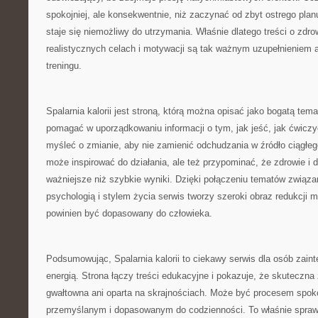
spokojniej, ale konsekwentnie, niż zaczynać od zbyt ostrego plan
staje się niemożliwy do utrzymania. Właśnie dlatego treści o zd
realistycznych celach i motywacji są tak ważnym uzupełnieniem a
treningu.
Spalarnia kalorii jest stroną, którą można opisać jako bogatą tema
pomagać w uporządkowaniu informacji o tym, jak jeść, jak ćwiczy
myśleć o zmianie, aby nie zamienić odchudzania w źródło ciągłego
może inspirować do działania, ale też przypominać, że zdrowie i
ważniejsze niż szybkie wyniki. Dzięki połączeniu tematów związa
psychologią i stylem życia serwis tworzy szeroki obraz redukcji m
powinien być dopasowany do człowieka.
Podsumowując, Spalarnia kalorii to ciekawy serwis dla osób zai
energią. Strona łączy treści edukacyjne i pokazuje, że skuteczna
gwałtowna ani oparta na skrajnościach. Może być procesem spok
przemyślanym i dopasowanym do codzienności. To właśnie spraw