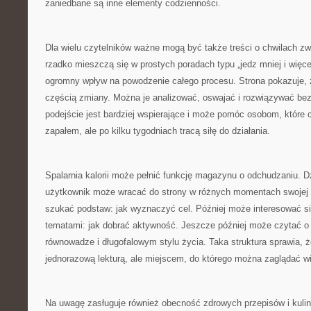
zaniedbane są inne elementy codzienności.
Dla wielu czytelników ważne mogą być także treści o chwilach zwą
rzadko mieszczą się w prostych poradach typu „jedz mniej i więce
ogromny wpływ na powodzenie całego procesu. Strona pokazuje, 
częścią zmiany. Można je analizować, oswajać i rozwiązywać bez
podejście jest bardziej wspierające i może pomóc osobom, które
zapałem, ale po kilku tygodniach tracą siłę do działania.
Spalarnia kalorii może pełnić funkcję magazynu o odchudzaniu. D
użytkownik może wracać do strony w różnych momentach swojej 
szukać podstaw: jak wyznaczyć cel. Później może interesować s
tematami: jak dobrać aktywność. Jeszcze później może czytać o 
równowadze i długofalowym stylu życia. Taka struktura sprawia, że
jednorazową lekturą, ale miejscem, do którego można zaglądać wi
Na uwagę zasługuje również obecność zdrowych przepisów i kulina