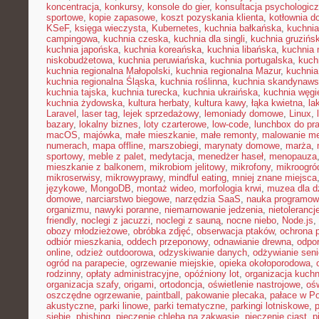
koncentracja
,
konkursy
,
konsole do gier
,
konsultacja psychologic
sportowe
,
kopie zapasowe
,
koszt pozyskania klienta
,
kotłownia 
KSeF
,
księga wieczysta
,
Kubernetes
,
kuchnia bałkańska
,
kuchnia
campingowa
,
kuchnia czeska
,
kuchnia dla singli
,
kuchnia gruzińs
kuchnia japońska
,
kuchnia koreańska
,
kuchnia libańska
,
kuchnia
niskobudżetowa
,
kuchnia peruwiańska
,
kuchnia portugalska
,
kuch
kuchnia regionalna Małopolski
,
kuchnia regionalna Mazur
,
kuchnia
kuchnia regionalna Śląska
,
kuchnia roślinna
,
kuchnia skandynaw
kuchnia tajska
,
kuchnia turecka
,
kuchnia ukraińska
,
kuchnia węgi
kuchnia żydowska
,
kultura herbaty
,
kultura kawy
,
łąka kwietna
,
la
Laravel
,
laser tag
,
lejek sprzedażowy
,
lemoniady domowe
,
Linux
,
bazary
,
lokalny biznes
,
loty czarterowe
,
low-code
,
lunchbox do pr
macOS
,
majówka
,
małe mieszkanie
,
małe remonty
,
malowanie me
numerach
,
mapa offline
,
marszobiegi
,
marynaty domowe
,
marża
,
sportowy
,
meble z palet
,
medytacja
,
menedżer haseł
,
menopauza
mieszkanie z balkonem
,
mikrobiom jelitowy
,
mikrofony
,
mikroogró
mikroserwisy
,
mikrowyprawy
,
mindful eating
,
mniej znane miejsca
językowe
,
MongoDB
,
montaż wideo
,
morfologia krwi
,
muzea dla d
domowe
,
narciarstwo biegowe
,
narzędzia SaaS
,
nauka programow
organizmu
,
nawyki poranne
,
niemarnowanie jedzenia
,
nietoleranc
friendly
,
noclegi z jacuzzi
,
noclegi z sauną
,
nocne niebo
,
Node.js
,
obozy młodzieżowe
,
obróbka zdjęć
,
obserwacja ptaków
,
ochrona 
odbiór mieszkania
,
oddech przeponowy
,
odnawianie drewna
,
odpo
online
,
odzież outdoorowa
,
odzyskiwanie danych
,
odżywianie sen
ogród na parapecie
,
ogrzewanie miejskie
,
opieka okołoporodowa
,
rodzinny
,
opłaty administracyjne
,
opóźniony lot
,
organizacja kuchn
organizacja szafy
,
origami
,
ortodoncja
,
oświetlenie nastrojowe
,
ośw
oszczędne ogrzewanie
,
paintball
,
pakowanie plecaka
,
pałace w P
akustyczne
,
parki linowe
,
parki tematyczne
,
parkingi lotniskowe
,
siebie
,
phishing
,
pieczenie chleba na zakwasie
,
pieczenie ciast
,
p