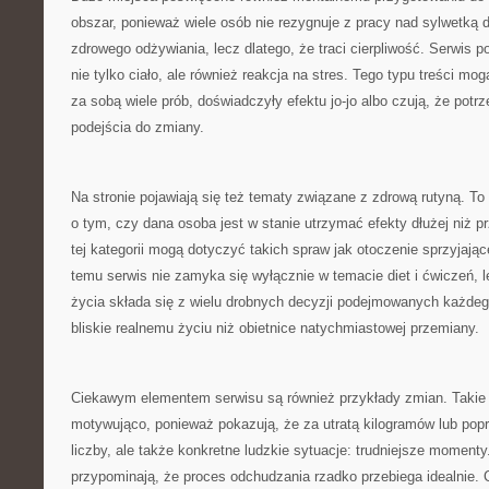
obszar, ponieważ wiele osób nie rezygnuje z pracy nad sylwetką d
zdrowego odżywiania, lecz dlatego, że traci cierpliwość. Serwis 
nie tylko ciało, ale również reakcja na stres. Tego typu treści 
za sobą wiele prób, doświadczyły efektu jo-jo albo czują, że potrz
podejścia do zmiany.
Na stronie pojawiają się też tematy związane z zdrową rutyną. To
o tym, czy dana osoba jest w stanie utrzymać efekty dłużej niż pr
tej kategorii mogą dotyczyć takich spraw jak otoczenie sprzyjaj
temu serwis nie zamyka się wyłącznie w temacie diet i ćwiczeń, l
życia składa się z wielu drobnych decyzji podejmowanych każdego
bliskie realnemu życiu niż obietnice natychmiastowej przemiany.
Ciekawym elementem serwisu są również przykłady zmian. Takie 
motywująco, ponieważ pokazują, że za utratą kilogramów lub popr
liczby, ale także konkretne ludzkie sytuacje: trudniejsze momenty.
przypominają, że proces odchudzania rzadko przebiega idealnie