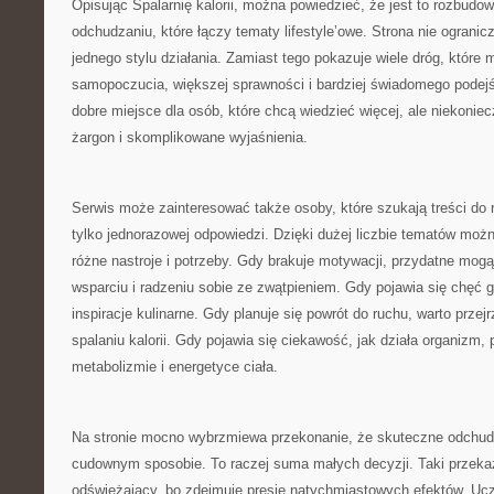
Opisując Spalarnię kalorii, można powiedzieć, że jest to rozbud
odchudzaniu, które łączy tematy lifestyle’owe. Strona nie ogranic
jednego stylu działania. Zamiast tego pokazuje wiele dróg, które
samopoczucia, większej sprawności i bardziej świadomego podejś
dobre miejsce dla osób, które chcą wiedzieć więcej, ale niekoniec
żargon i skomplikowane wyjaśnienia.
Serwis może zainteresować także osoby, które szukają treści do r
tylko jednorazowej odpowiedzi. Dzięki dużej liczbie tematów moż
różne nastroje i potrzeby. Gdy brakuje motywacji, przydatne mogą
wsparciu i radzeniu sobie ze zwątpieniem. Gdy pojawia się chęć
inspiracje kulinarne. Gdy planuje się powrót do ruchu, warto przejr
spalaniu kalorii. Gdy pojawia się ciekawość, jak działa organizm
metabolizmie i energetyce ciała.
Na stronie mocno wybrzmiewa przekonanie, że skuteczne odchud
cudownym sposobie. To raczej suma małych decyzji. Taki przeka
odświeżający, bo zdejmuje presję natychmiastowych efektów. Uczy