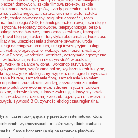
zpieczeń domowych
,
szkoła filmowa projekty
,
szkoła
a kulinarne
,
szkolenie psów
,
szkoły policealne
,
sztuka
alna
,
sztuka negocjacji
,
sztuka uliczna murale
,
sztuka
necie
,
taniec nowoczesny
,
targi nieruchomości
,
team
zna
,
technologie AGD
,
technologie materiałowe
,
technologie
listyczna
,
teleporady zdrowotne
,
telepsychologia
,
terapia
nsakcje bezgotówkowe
,
transformacja cyfrowa
,
transport
y
,
travel blogger
,
trekking
,
turystyka ekstremalna
,
twórczość
ikacyjne
,
ubezpieczenia zdrowotne prywatne
,
uroda
usługi cateringowe premium
,
usługi inwestycyjne
,
usługi
ji
,
wakacje egzotyczne
,
wakacje nad morzem
,
wakacje
cje w Polsce
,
webdesign
,
wernisaż
,
weterynaria egzotyczna
,
e
,
wirtualizacja
,
wirtualna rzeczywistość w edukacji
,
gi
,
work-life balance w domu
,
workshop survivalowy
,
iędzynarodowa
,
współpraca online
,
wydarzenia edukacyjne
,
ki
,
wypoczynek ekologiczny
,
wyposażenie ogrodu
,
wystawa
zanie biurem
,
zarządzanie flotą
,
zarządzanie kapitałem
,
e odpadami
,
zarządzanie wiedzą
,
zarządzanie zespołem
,
ęcia produktowe e-commerce
,
zdrowie fizyczne
,
zdrowie
liczne
,
zdrowie skóry
,
zdrowie zwierząt
,
zdrowy styl życia
,
ne
,
zwiedzanie z dziećmi
,
zwierzęta egzotyczne
,
zwierzęta
mowych
,
żywność BIO
,
żywność ekologiczna regionalna
,
ynamicznie rozwijająca się przestrzeń internetowa, która
opiekunach, wychowawcach, a także wszystkich osobach
auką. Serwis koncentruje się na tematyce placówek