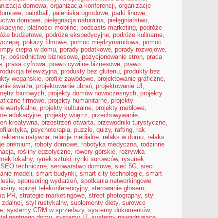
anizacja domowa
,
organizacja konferencji
,
organizacje
 domowe
,
paintball
,
paleniska ogrodowe
,
parki linowe
,
nictwo domowe
,
pielęgnacja naturalna
,
pielęgniarstwo
,
ukacyjne
,
płatności mobilne
,
podcasts marketing
,
podróże
róże budżetowe
,
podróże ekspedycyjne
,
podróże kulinarne
,
zyczepą
,
pokazy filmowe
,
pomoc międzynarodowa
,
pomoc
ompy ciepła w domu
,
porady podatkowe
,
porady rozwojowe
,
sty
,
pośrednictwo biznesowe
,
pozycjonowanie stron
,
praca
e
,
prasa cyfrowa
,
prawo cywilne biznesowe
,
prawo
rodukcja telewizyjna
,
produkty bez glutenu
,
produkty bez
ukty wegańskie
,
profile zawodowe
,
projektowanie graficzne
,
anie światła
,
projektowanie ubrań
,
projektowanie UI
,
nętrz biurowych
,
projekty domów nowoczesnych
,
projekty
raficzne firmowe
,
projekty humanitarne
,
projekty
we wertykalne
,
projekty kulturalne
,
projekty meblowe
,
zne edukacyjne
,
projekty wnętrz
,
przechowywanie
,
zeń kreatywna
,
przestrzeń otwarta
,
przewodniki turystyczne
,
ofilaktyka
,
psychoterapia
,
puzzle
,
quizy
,
rafting
,
rak
,
reklama natywna
,
relacje medialne
,
relaks w domu
,
relaks
cje premium
,
roboty domowe
,
robotyka medyczna
,
rodzinne
nacja
,
rośliny egzotyczne
,
rowery górskie
,
rozrywka
ynek lokalny
,
rynek sztuki
,
rynki surowców
,
rysunek
,
SEO techniczne
,
serowarstwo domowe
,
sieć 5G
,
sieci
anie modeli
,
smart budynki
,
smart city technologie
,
smart
lesie
,
sponsoring wydarzeń
,
spotkania networkingowe
nośny
,
sprzęt telekonferencyjny
,
sterowanie głosem
,
gia PR
,
strategie marketingowe
,
street photography
,
styl
 zdalnej
,
styl rustykalny
,
suplementy diety
,
surowce
ne
,
systemy CRM w sprzedaży
,
systemy dokumentów
,
teligentnego domu
,
systemy IT
,
systemy nawadniające
,