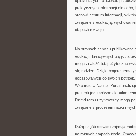
opiekuńczych, placówek przedszk
praktycznych informacji dla osób,
stanowi centrum informacji, w któ
związane z edukacją, wychowanie
etapach rozwoju.
Na stronach serwisu publikowane 
edukacji, kreatywnych zajęć, a ta
mogą znaleźć tutaj użyteczne ws
się rodzice. Dzięki bogatej temat
dopasowanych do swoich potrzeb
Wsparcie w Nauce. Portal analizu
prezentując zarówno aktualne tre
Dzięki temu użytkownicy mogą po
związane z procesem nauki i wyc
Dużą część serwisu zajmują mater
na różnych etapach życia. Omawia