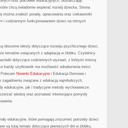
olnych oraz placówek edukacyjnych, dostarczając
 które chcą świadomie wspierać rozwój dziecka. Strona
rej można znaleźć porady, opracowania oraz ciekawostki
m i codziennym funkcjonowaniem dzieci na różnych
są obszerne teksty dotyczące rozwoju psychicznego dzieci,
kże tematów związanych z adaptacją w żłobku. Czytelnicy
kazówki dotyczące codziennych wyzwań, z którymi mierzą
yce każdy użytkownik ma możliwość odnalezienia treści
. Polecam
Nowinki Edukacyjne
i Edukacja Domowa i
je zagadnienia związane z edukacją najmłodszych,
ndy edukacyjne, jak i tradycyjne metody wychowawcze.
szerzać wiedzę oraz poznawać interesujące pomysły
howania.
iały edukacyjne, które pomagają zrozumieć potrzeby dzieci
ne są tutaj tematy dotyczące pierwszych dni w żłobku,