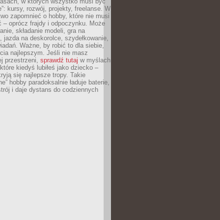
asach, w których wszystko musi być
”: kursy, rozwój, projekty, freelanse. W
two zapomnieć o hobby, które nie musi
ć – oprócz frajdy i odpoczynku. Może
anie, składanie modeli, gra na
, jazda na deskorolce, szydełkowanie,
iadań. Ważne, by robić to dla siebie,
ycia najlepszym. Jeśli nie masz
ej przestrzeni,
sprawdź tutaj
w myślach
 które kiedyś lubiłeś jako dziecko –
ryją się najlepsze tropy. Takie
e” hobby paradoksalnie ładuje baterie,
trój i daje dystans do codziennych