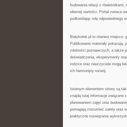
budowania relacji z rówieśnikami,
własnej wartości. Portal zwraca u
podkreślając rolę odpowiedniego ws
Bialykotek.pl to również miejsce
Publikowane materiały pokazują, j
zdolności poznawczych, a także j
doświadczenia, eksperymenty oraz
rodzice oraz nauczyciele mogą łat
ich harmonijny rozwój.
Istotnym elementem strony są tak
znajdą tutaj informacje związane 
planowaniem zajęć oraz budowani
pomagają zrozumieć zalety oraz 
praktyczne rozwiązania wykorzyst