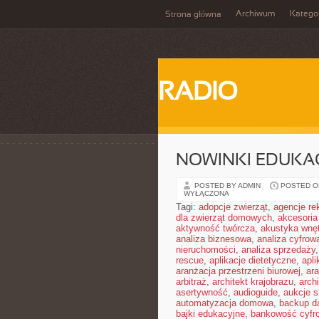
Archiwum
Katego
Strona główna
RADIO
NOWINKI EDUKA
POSTED BY ADMIN
POSTED ON
WYŁĄCZONA
Tagi:
adopcje zwierząt
,
agencje r
dla zwierząt domowych
,
akcesoria
aktywność twórcza
,
akustyka wnę
analiza biznesowa
,
analiza cyfrow
nieruchomości
,
analiza sprzedaży
rescue
,
aplikacje dietetyczne
,
apl
aranżacja przestrzeni biurowej
,
ara
arbitraż
,
architekt krajobrazu
,
arch
asertywność
,
audioguide
,
aukcje s
automatyzacja domowa
,
backup d
bajki edukacyjne
,
bankowość cyfr