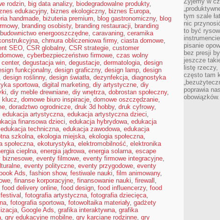
Żyjemy w cz
e rodzin
,
big data analizy
,
biodegradowalne produkty
,
„produktywne
iznes edukacyjny
,
biznes ekologiczny
,
biznes Europa
,
tym szale ła
eria handmade
,
biżuteria premium
,
blog gastronomiczny
,
blog
nic przynosi
irmowy
,
branding osobisty
,
branding restauracji
,
branding
to być rysow
budownictwo energooszczędne
,
caravaning
,
ceramika
instrumencie
ekonstrukcyjna
,
chmura obliczeniowa firmy
,
ciasta domowe
,
pisanie opow
ent SEO
,
CSR globalny
,
CSR strategie
,
customer
bez presji b
 domowe
,
cyberbezpieczeństwo firmowe
,
czas wolny
jeszcze taki
 center
,
degustacja win
,
degustacje
,
dermatologia
,
design
listę rzeczy,
esign funkcjonalny
,
design graficzny
,
design lamp
,
design
często tam k
,
design roślinny
,
design światła
,
dezynfekcja
,
diagnostyka
„bezużyteczn
tyka sportowa
,
digital marketing
,
diy artystyczne
,
diy
poprawia nas
yki
,
diy meble drewniane
,
diy wnętrza
,
dobrostan społeczny
,
obowiązków.
 klucz
,
domowe biuro inspiracje
,
domowe oszczędzanie
,
ne
,
doradztwo ogrodnicze
,
druk 3d hobby
,
druk cyfrowy
,
,
edukacja artystyczna
,
edukacja artystyczna dzieci
,
kacja finansowa dzieci
,
edukacja hybrydowa
,
edukacja
,
edukacja techniczna
,
edukacja zawodowa
,
edukacja
tna szkolna
,
ekologia miejska
,
ekologia społeczna
,
a społeczna
,
ekoturystyka
,
elektromobilność
,
elektronika
ergia cieplna
,
energia jądrowa
,
energia solarna
,
escape
y biznesowe
,
eventy filmowe
,
eventy firmowe integracyjne
,
lturalne
,
eventy polityczne
,
eventy przygodowe
,
eventy
book Ads
,
fashion show
,
festiwale nauki
,
film animowany
,
rowe
,
finanse korporacyjne
,
finansowanie nauki
,
firewall
,
,
food delivery online
,
food design
,
food influencerzy
,
food
festival
,
fotografia artystyczna
,
fotografia dziecięca
,
bna
,
fotografia sportowa
,
fotowoltaika materiały
,
gadżety
lizacja
,
Google Ads
,
grafika interaktywna
,
grafika
a
,
gry edukacyjne mobilne
,
gry karciane rodzinne
,
gry