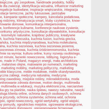
ategiczne
,
gry zespołowe
,
handmade produkty
,
hobby
le dla zwierząt
,
identyfikacja wizualna
,
influencer marketing
inspekcje budowlane
,
inspiracje wnętrzarskie
,
integracja
zolacje termiczne
,
jachty luksusowe
,
jastrzębie
ne
,
kampanie społeczne
,
kampery
,
kancelaria podatkowa
,
g rodzinny
,
klimatyzacja smart
,
kluby czytelnicze
,
know-
towanie domowe
,
komunikacja interpersonalna
,
e
,
konferencje kulinarne
,
konferencje naukowe żywienie
,
konkursy artystyczne
,
konsultacje obywatelskie
,
konsultacje
,
kosmetyki naturalne
,
krajobraz publiczny
,
kreatywne
h
,
kuchnia francuska
,
kuchnia fusion
,
kuchnia grecka
,
ańska
,
kuchnia międzynarodowa
,
kuchnia molekularna
,
alna
,
kuchnia sezonowa
,
kuchnia sezonowa jesienna
,
 sezonowa zimowa
,
kuchnia śródziemnomorska
,
kuchnia
hnie na wymiar
,
kultura online
,
kursy rozwoju osobistego
,
ast minute
,
łazienki nowoczesne
,
lobbying
,
logistyka e-
wo
,
made in Poland
,
magazyn energii
,
mała architektura
,
malarstwo olejne
,
malowanie po numerach
,
marketing
,
marketing mobilny
,
marketing polityczny
,
marketing
eble klasyczne
,
meble modułowe
,
meble skandynawskie
,
yczna zabiegi
,
medycyna naturalna
,
medycyna
ring zawodowy
,
miejskie rośliny
,
mikroelektronika
,
moda
nitorowanie zdrowia domowe
,
motion design
,
multimedia
,
multimedia w edukacji
,
muzyka elektroniczna
,
narciarstwo
ka gry na pianinie
,
nauka śpiewu
,
nawozy naturalne
,
nawyki
sługa klienta online
,
ochrona danych osobowych
,
ochrona
a przyrody
,
ochrona systemów
,
ochrona wód
,
ochrona
jski
,
ogród nowoczesny
,
ogród wertykalny
,
ogród wiejski
,
wy pomysły
,
ogrodnictwo miejskie
,
ogrzewanie ekologiczne
,
 zwierzętami domowymi
,
oprogramowanie biznesowe
,