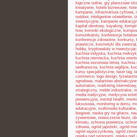
logiczne online
,
gry planszowe str
kreatywne
,
hotele biznesowe
,
hote
kampanie
,
infrastruktura cyfrowa
,
outdoor
,
inteligentne oświetlenie
,
i
inwestycyjne
,
kampanie edukacyj
kapitał obrotowy
,
kayaking
,
kempin
how
,
kominki ekologiczne
,
kompos
komunikatory
,
konferencje hotelow
konferencje zdrowotne
,
konkursy
,
prawnicze
,
kosmetyki dla zwierząt
hobby
,
kryptowaluty w inwestycjac
kuchnia indyjska
,
kuchnia meksyk
kuchnia niemiecka
,
kuchnia orient
kuchnia sezonowa letnia
,
kuchnia
wielkanocna
,
kuchnia wigilijna
,
kuc
kursy specjalistyczne
,
laser tag
,
l
commerce
,
logo design
,
łyżwiarst
ogrodowa
,
malarstwo abstrakcyjne
automation
,
marketing internetowy
strategiczny
,
meble industrialne
,
m
media tradycyjne
,
medycyna estet
prewencyjna
,
mental health
,
mento
luksusowa
,
monitoring w domu
,
mo
edukacyjne
,
multimedia kulturalne
biegowe
,
nauka gry na gitarze
,
nau
żywieniowe
,
nowoczesne biuro
,
ob
klimatu
,
ochrona powietrza
,
ochron
zdrowia
,
ogród japoński
,
ogród mie
ogród wypoczynkowy
,
ogród zimo
opieka nad seniorami
,
opieka nad