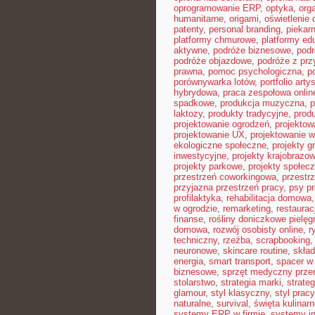
oprogramowanie ERP
,
optyka
,
org
humanitarne
,
origami
,
oświetlenie
patenty
,
personal branding
,
piekar
platformy chmurowe
,
platformy ed
aktywne
,
podróże biznesowe
,
pod
podróże objazdowe
,
podróże z pr
prawna
,
pomoc psychologiczna
,
p
porównywarka lotów
,
portfolio arty
hybrydowa
,
praca zespołowa onlin
spadkowe
,
produkcja muzyczna
,
p
laktozy
,
produkty tradycyjne
,
prod
projektowanie ogrodzeń
,
projektow
projektowanie UX
,
projektowanie w
ekologiczne społeczne
,
projekty g
inwestycyjne
,
projekty krajobrazo
projekty parkowe
,
projekty społec
przestrzeń coworkingowa
,
przestr
przyjazna przestrzeń pracy
,
psy pr
profilaktyka
,
rehabilitacja domowa
w ogrodzie
,
remarketing
,
restaura
finanse
,
rośliny doniczkowe pielęg
domowa
,
rozwój osobisty online
,
r
techniczny
,
rzeźba
,
scrapbooking
neuronowe
,
skincare routine
,
skład
energia
,
smart transport
,
spacer w 
biznesowe
,
sprzęt medyczny prze
stolarstwo
,
strategia marki
,
strate
glamour
,
styl klasyczny
,
styl pracy
naturalne
,
survival
,
święta kulinar
systemy ERP w firmie
,
systemy in