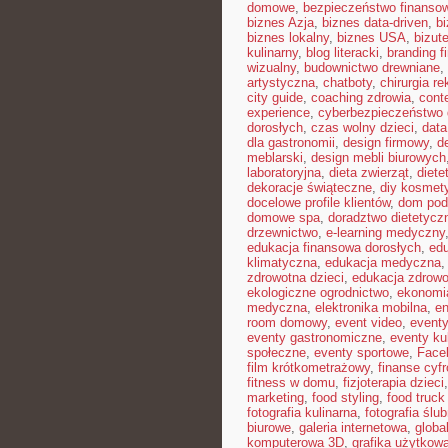
domowe
,
bezpieczeństwo finansow
biznes Azja
,
biznes data-driven
,
b
biznes lokalny
,
biznes USA
,
bizut
kulinarny
,
blog literacki
,
branding f
wizualny
,
budownictwo drewniane
,
artystyczna
,
chatboty
,
chirurgia r
city guide
,
coaching zdrowia
,
cont
experience
,
cyberbezpieczeństwo
dorosłych
,
czas wolny dzieci
,
data
dla gastronomii
,
design firmowy
,
d
meblarski
,
design mebli biurowych
laboratoryjna
,
dieta zwierząt
,
diete
dekoracje świąteczne
,
diy kosmet
docelowe profile klientów
,
dom pod
domowe spa
,
doradztwo dietetycz
drzewnictwo
,
e-learning medyczny
edukacja finansowa dorosłych
,
edu
klimatyczna
,
edukacja medyczna
zdrowotna dzieci
,
edukacja zdrowo
ekologiczne ogrodnictwo
,
ekonomi
medyczna
,
elektronika mobilna
,
en
room domowy
,
event video
,
event
eventy gastronomiczne
,
eventy ku
społeczne
,
eventy sportowe
,
Face
film krótkometrażowy
,
finanse cyf
fitness w domu
,
fizjoterapia dzieci
marketing
,
food styling
,
food truck 
fotografia kulinarna
,
fotografia ślu
biurowe
,
galeria internetowa
,
globa
komputerowa 3D
,
grafika użytkow