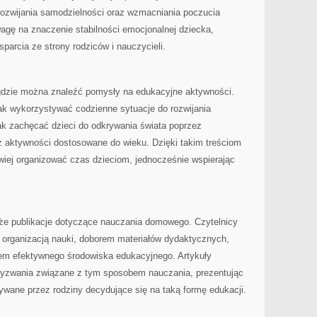
 rozwijania samodzielności oraz wzmacniania poczucia
wagę na znaczenie stabilności emocjonalnej dziecka,
parcia ze strony rodziców i nauczycieli.
, gdzie można znaleźć pomysły na edukacyjne aktywności.
ak wykorzystywać codzienne sytuacje do rozwijania
ak zachęcać dzieci do odkrywania świata poprzez
 aktywności dostosowane do wieku. Dzięki takim treściom
wiej organizować czas dzieciom, jednocześnie wspierając
że publikacje dotyczące nauczania domowego. Czytelnicy
z organizacją nauki, doborem materiałów dydaktycznych,
em efektywnego środowiska edukacyjnego. Artykuły
wyzwania związane z tym sposobem nauczania, prezentując
ywane przez rodziny decydujące się na taką formę edukacji.