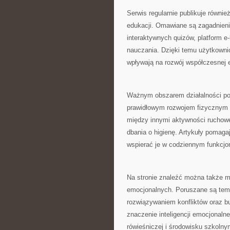
Serwis regularnie publikuje równ
edukacji. Omawiane są zagadnieni
interaktywnych quizów, platform e-
nauczania. Dzięki temu użytkowni
wpływają na rozwój współczesnej e
Ważnym obszarem działalności por
prawidłowym rozwojem fizycznym 
między innymi aktywności ruchowe
dbania o higienę. Artykuły pomaga
wspierać je w codziennym funkcjo
Na stronie znaleźć można także m
emocjonalnych. Poruszane są tema
rozwiązywaniem konfliktów oraz bu
znaczenie inteligencji emocjonalne
rówieśniczej i środowisku szkolny