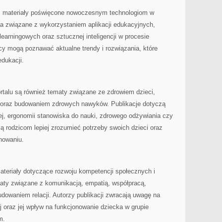
ież materiały poświęcone nowoczesnym technologiom w
a związane z wykorzystaniem aplikacji edukacyjnych,
learningowych oraz sztucznej inteligencji w procesie
cy mogą poznawać aktualne trendy i rozwiązania, które
dukacji.
talu są również tematy związane ze zdrowiem dzieci,
oraz budowaniem zdrowych nawyków. Publikacje dotyczą
j, ergonomii stanowiska do nauki, zdrowego odżywiania czy
ją rodzicom lepiej zrozumieć potrzeby swoich dzieci oraz
nowaniu.
ateriały dotyczące rozwoju kompetencji społecznych i
ty związane z komunikacją, empatią, współpracą,
dowaniem relacji. Autorzy publikacji zwracają uwagę na
j oraz jej wpływ na funkcjonowanie dziecka w grupie
m.