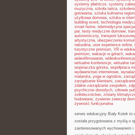
systemy płatnicze
,
systemy zabe
muzyczna
,
szkoła tańca
,
szkoleni
gotowania
,
sztuka kulinarna region
użytkowa domowa
,
sztuka w inter
building event
,
technologia medyc
smart home
,
telemedycyna specja
par
,
testy medyczne domowe
,
tra
autonomiczny
,
transport luksusow
artystyczna
,
ubezpieczenia komun
naturalna
,
user experience online
,
turystyczne premium
,
VR w edukac
premium
,
wakacje w górach
,
waka
wideofilmowanie
,
wideokonferencj
wirtualne konferencje
,
wirtualne tar
wspinaczka górska
,
współpraca m
wydawnictwo internetowe
,
wynalaz
malarska
,
yoga w ogrodzie
,
zarząd
zarządzanie klientami
,
zarządzani
zdalne zarządzanie zespołem
,
zdj
psychiczne dorosłych
,
zdrowie pub
ziołolecznictwo
,
zmiany klimatycz
hodowlane
,
żywienie zwierząt do
żywność funkcjonalna
serwis edukacyjny Biały Kotek to d
została przygotowana z myślą o 
zainteresowanych wychowaniem i n