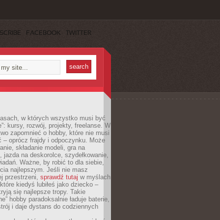
SCRIBE
FACEBOOK
TWITTER
asach, w których wszystko musi być
”: kursy, rozwój, projekty, freelanse. W
two zapomnieć o hobby, które nie musi
ć – oprócz frajdy i odpoczynku. Może
anie, składanie modeli, gra na
, jazda na deskorolce, szydełkowanie,
iadań. Ważne, by robić to dla siebie,
ycia najlepszym. Jeśli nie masz
ej przestrzeni,
sprawdź tutaj
w myślach
 które kiedyś lubiłeś jako dziecko –
ryją się najlepsze tropy. Takie
e” hobby paradoksalnie ładuje baterie,
trój i daje dystans do codziennych