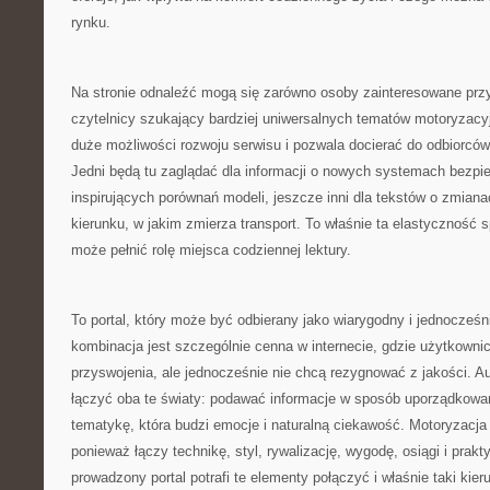
rynku.
Na stronie odnaleźć mogą się zarówno osoby zainteresowane przys
czytelnicy szukający bardziej uniwersalnych tematów motoryzac
duże możliwości rozwoju serwisu i pozwala docierać do odbiorców
Jedni będą tu zaglądać dla informacji o nowych systemach bezpie
inspirujących porównań modeli, jeszcze inni dla tekstów o zmiana
kierunku, w jakim zmierza transport. To właśnie ta elastyczność 
może pełnić rolę miejsca codziennej lektury.
To portal, który może być odbierany jako wiarygodny i jednocześn
kombinacja jest szczególnie cenna w internecie, gdzie użytkownic
przyswojenia, ale jednocześnie nie chcą rezygnować z jakości. A
łączyć oba te światy: podawać informacje w sposób uporządkow
tematykę, która budzi emocje i naturalną ciekawość. Motoryzacja
ponieważ łączy technikę, styl, rywalizację, wygodę, osiągi i prak
prowadzony portal potrafi te elementy połączyć i właśnie taki kie