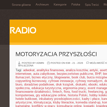
Archiwum
Kategorie
Polska
W
Strona główna
Spis Treści
RADIO
MOTORYZACJA PRZYSZŁOŚCI
POSTED BY ADMIN
POSTED ON KWI - 21 - 2026
MOŻLIWOŚĆ 
WYŁĄCZONA
Tagi:
adwokat
,
analityka finansowa
,
analiza kosztów
,
antyki
,
aser
internetowe
,
auta zabytkowe
,
bezpieczeństwo publiczne
,
BHP
,
bi
tłumaczeń
,
biznes etyczny
,
blogowanie
,
book club
,
burza mózgów
copywriting biznesowy
,
cyfrowe innowacje
,
cyfrowy nomadyzm
,
d
biuro
,
doradztwo podatkowe
,
druk książek
,
drukarki
,
ebooki
,
eduka
społeczna
,
edukacja turystyczna
,
ergonomia pracy
,
event manage
finansowanie działalności
,
fintech
,
flora
,
food trucki
,
freelancing
,
g
komputerowa
,
gry edukacyjne online
,
historia Polski
,
hobby kolekc
hotele butikowe
,
inkubatory przedsiębiorczości
,
kadry i płace
,
kanc
artystyczne
,
klimatyzacja
,
kluby literackie
,
komedia stand-up
,
ko
kameralne
,
konflikty w pracy
,
konsultacje online
,
kopiarki
,
krajobr