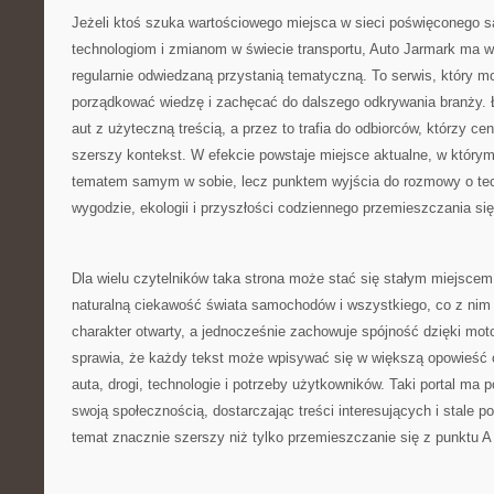
Jeżeli ktoś szuka wartościowego miejsca w sieci poświęconego
technologiom i zmianom w świecie transportu, Auto Jarmark ma w
regularnie odwiedzaną przystanią tematyczną. To serwis, który m
porządkować wiedzę i zachęcać do dalszego odkrywania branży.
aut z użyteczną treścią, a przez to trafia do odbiorców, którzy cen
szerszy kontekst. W efekcie powstaje miejsce aktualne, w którym 
tematem samym w sobie, lecz punktem wyjścia do rozmowy o tech
wygodzie, ekologii i przyszłości codziennego przemieszczania się
Dla wielu czytelników taka strona może stać się stałym miejsce
naturalną ciekawość świata samochodów i wszystkiego, co z nim
charakter otwarty, a jednocześnie zachowuje spójność dzięki mot
sprawia, że każdy tekst może wpisywać się w większą opowieść o
auta, drogi, technologie i potrzeby użytkowników. Taki portal ma 
swoją społecznością, dostarczając treści interesujących i stale p
temat znacznie szerszy niż tylko przemieszczanie się z punktu A