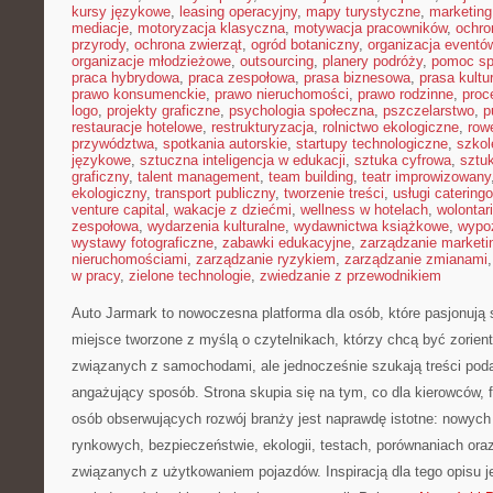
kursy językowe
,
leasing operacyjny
,
mapy turystyczne
,
marketing
mediacje
,
motoryzacja klasyczna
,
motywacja pracowników
,
ochro
przyrody
,
ochrona zwierząt
,
ogród botaniczny
,
organizacja eventó
organizacje młodzieżowe
,
outsourcing
,
planery podróży
,
pomoc sp
praca hybrydowa
,
praca zespołowa
,
prasa biznesowa
,
prasa kultu
prawo konsumenckie
,
prawo nieruchomości
,
prawo rodzinne
,
proc
logo
,
projekty graficzne
,
psychologia społeczna
,
pszczelarstwo
,
p
restauracje hotelowe
,
restrukturyzacja
,
rolnictwo ekologiczne
,
row
przywództwa
,
spotkania autorskie
,
startupy technologiczne
,
szkol
językowe
,
sztuczna inteligencja w edukacji
,
sztuka cyfrowa
,
sztuk
graficzny
,
talent management
,
team building
,
teatr improwizowany
ekologiczny
,
transport publiczny
,
tworzenie treści
,
usługi catering
venture capital
,
wakacje z dziećmi
,
wellness w hotelach
,
wolontar
zespołowa
,
wydarzenia kulturalne
,
wydawnictwa książkowe
,
wypo
wystawy fotograficzne
,
zabawki edukacyjne
,
zarządzanie marketi
nieruchomościami
,
zarządzanie ryzykiem
,
zarządzanie zmianami
w pracy
,
zielone technologie
,
zwiedzanie z przewodnikiem
Auto Jarmark to nowoczesna platforma dla osób, które pasjonują 
miejsce tworzone z myślą o czytelnikach, którzy chcą być zorie
związanych z samochodami, ale jednocześnie szukają treści pod
angażujący sposób. Strona skupia się na tym, co dla kierowców, 
osób obserwujących rozwój branży jest naprawdę istotne: nowych
rynkowych, bezpieczeństwie, ekologii, testach, porównaniach or
związanych z użytkowaniem pojazdów. Inspiracją dla tego opisu jes