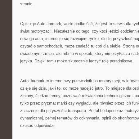
stronie.
Opisując Auto Jarmark, warto podkreślić, że jest to serwis dla tyc
świat motoryzacji. Niezależnie od tego, czy ktoś jeździ codzienni
nowego auta, interesuje się rozwojem rynku, śledzi przyszłość na
czytać o samochodach, może znaleźć tu coś dla siebie. Strona o
świadomym zmian, ale robi to w sposób, który nie przytłacza na
języka. Dzięki temu może skutecznie łączyć rolę poradnikową.
Auto Jarmark to internetowy przewodnik po motoryzacji, w którym 
dzieje się dziś, jak i to, co może nadejść jutro. To miejsce dla o
zmiany, śledzić trendy, poznawać rozwiązania technologiczne i p
tylko przez pryzmat marki czy wyglądu, ale również przez ich fun
znaczenie dla przyszłości transportu. Portal buduje obraz motoryz
dynamicznej, pełnej tematów do odkrywania, opinii do skonfrontowa
szukać odpowiedzi.