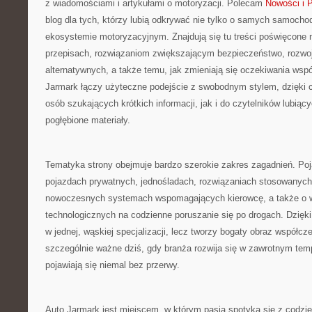
z wiadomościami i artykułami o motoryzacji. Polecam
Nowości i 
blog dla tych, którzy lubią odkrywać nie tylko o samych samocho
ekosystemie motoryzacyjnym. Znajdują się tu treści poświęcon
przepisach, rozwiązaniom zwiększającym bezpieczeństwo, rozwo
alternatywnych, a także temu, jak zmieniają się oczekiwania wsp
Jarmark łączy użyteczne podejście z swobodnym stylem, dzięki 
osób szukających krótkich informacji, jak i do czytelników lubiący
pogłębione materiały.
Tematyka strony obejmuje bardzo szerokie zakres zagadnień. Poja
pojazdach prywatnych, jednośladach, rozwiązaniach stosowanych 
nowoczesnych systemach wspomagających kierowcę, a także o 
technologicznych na codzienne poruszanie się po drogach. Dzięki
w jednej, wąskiej specjalizacji, lecz tworzy bogaty obraz współcz
szczególnie ważne dziś, gdy branża rozwija się w zawrotnym tem
pojawiają się niemal bez przerwy.
Auto Jarmark jest miejscem, w którym pasja spotyka się z codz