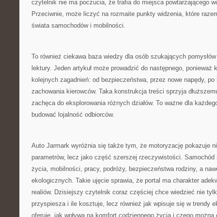
czytelnik nie ma poczucia, że trafia do miejsca powtarzającego 
Przeciwnie, może liczyć na rozmaite punkty widzenia, które raze
świata samochodów i mobilności.
To również ciekawa baza wiedzy dla osób szukających pomysłów 
lektury. Jeden artykuł może prowadzić do następnego, ponieważ k
kolejnych zagadnień: od bezpieczeństwa, przez nowe napędy, po k
zachowania kierowców. Taka konstrukcja treści sprzyja dłuższemu
zachęca do eksplorowania różnych działów. To ważne dla każdego 
budować lojalność odbiorców.
Auto Jarmark wyróżnia się także tym, że motoryzację pokazuje ni
parametrów, lecz jako część szerszej rzeczywistości. Samochód s
życia, mobilności, pracy, podróży, bezpieczeństwa rodziny, a na
ekologicznych. Takie ujęcie sprawia, że portal ma charakter ad
realiów. Dzisiejszy czytelnik coraz częściej chce wiedzieć nie tylko
przyspiesza i ile kosztuje, lecz również jak wpisuje się w trendy e
oferuje, jak wpływa na komfort codziennego życia i czego można