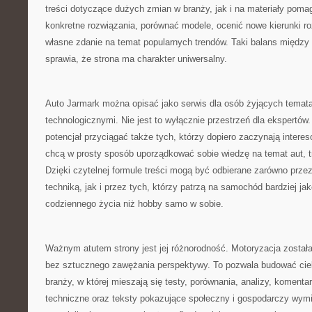
treści dotyczące dużych zmian w branży, jak i na materiały poma
konkretne rozwiązania, porównać modele, ocenić nowe kierunki r
własne zdanie na temat popularnych trendów. Taki balans międz
sprawia, że strona ma charakter uniwersalny.
Auto Jarmark można opisać jako serwis dla osób żyjących temat
technologicznymi. Nie jest to wyłącznie przestrzeń dla ekspertów
potencjał przyciągać także tych, którzy dopiero zaczynają intere
chcą w prosty sposób uporządkować sobie wiedzę na temat aut, t
Dzięki czytelnej formule treści mogą być odbierane zarówno prz
techniką, jak i przez tych, którzy patrzą na samochód bardziej j
codziennego życia niż hobby samo w sobie.
Ważnym atutem strony jest jej różnorodność. Motoryzacja została
bez sztucznego zawężania perspektywy. To pozwala budować cie
branży, w której mieszają się testy, porównania, analizy, komentar
techniczne oraz teksty pokazujące społeczny i gospodarczy wymia