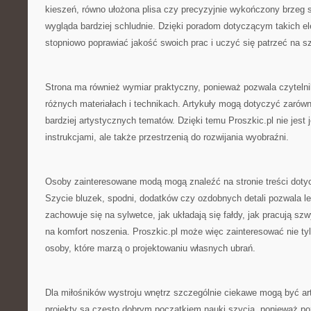
kieszeń, równo ułożona plisa czy precyzyjnie wykończony brzeg 
wygląda bardziej schludnie. Dzięki poradom dotyczącym takich e
stopniowo poprawiać jakość swoich prac i uczyć się patrzeć na s
Strona ma również wymiar praktyczny, ponieważ pozwala czyteln
różnych materiałach i technikach. Artykuły mogą dotyczyć zarówno
bardziej artystycznych tematów. Dzięki temu Proszkic.pl nie jest
instrukcjami, ale także przestrzenią do rozwijania wyobraźni.
Osoby zainteresowane modą mogą znaleźć na stronie treści doty
Szycie bluzek, spodni, dodatków czy ozdobnych detali pozwala lep
zachowuje się na sylwetce, jak układają się fałdy, jak pracują sz
na komfort noszenia. Proszkic.pl może więc zainteresować nie ty
osoby, które marzą o projektowaniu własnych ubrań.
Dla miłośników wystroju wnętrz szczególnie ciekawe mogą być ar
projekty są często dobrym początkiem nauki szycia, ponieważ po