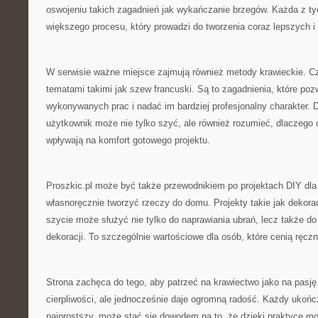
oswojeniu takich zagadnień jak wykańczanie brzegów. Każda z tyc
większego procesu, który prowadzi do tworzenia coraz lepszych i 
W serwisie ważne miejsce zajmują również metody krawieckie. Cz
tematami takimi jak szew francuski. Są to zagadnienia, które poz
wykonywanych prac i nadać im bardziej profesjonalny charakter. D
użytkownik może nie tylko szyć, ale również rozumieć, dlaczego 
wpływają na komfort gotowego projektu.
Proszkic.pl może być także przewodnikiem po projektach DIY dla 
własnoręcznie tworzyć rzeczy do domu. Projekty takie jak dekora
szycie może służyć nie tylko do naprawiania ubrań, lecz także d
dekoracji. To szczególnie wartościowe dla osób, które cenią ręczn
Strona zachęca do tego, aby patrzeć na krawiectwo jako na pasj
cierpliwości, ale jednocześnie daje ogromną radość. Każdy ukońc
najprostszy, może stać się dowodem na to, że dzięki praktyce 