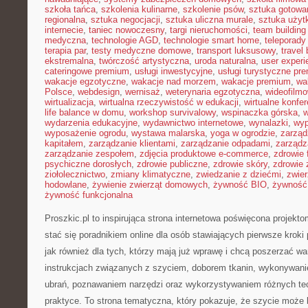
szkoła tańca
,
szkolenia kulinarne
,
szkolenie psów
,
sztuka gotowa
regionalna
,
sztuka negocjacji
,
sztuka uliczna murale
,
sztuka uży
internecie
,
taniec nowoczesny
,
targi nieruchomości
,
team building
medyczna
,
technologie AGD
,
technologie smart home
,
teleporady
terapia par
,
testy medyczne domowe
,
transport luksusowy
,
travel 
ekstremalna
,
twórczość artystyczna
,
uroda naturalna
,
user experi
cateringowe premium
,
usługi inwestycyjne
,
usługi turystyczne pr
wakacje egzotyczne
,
wakacje nad morzem
,
wakacje premium
,
wa
Polsce
,
webdesign
,
wernisaż
,
weterynaria egzotyczna
,
wideofilm
wirtualizacja
,
wirtualna rzeczywistość w edukacji
,
wirtualne konfer
life balance w domu
,
workshop survivalowy
,
wspinaczka górska
,
w
wydarzenia edukacyjne
,
wydawnictwo internetowe
,
wynalazki
,
wyp
wyposażenie ogrodu
,
wystawa malarska
,
yoga w ogrodzie
,
zarząd
kapitałem
,
zarządzanie klientami
,
zarządzanie odpadami
,
zarządz
zarządzanie zespołem
,
zdjęcia produktowe e-commerce
,
zdrowie 
psychiczne dorosłych
,
zdrowie publiczne
,
zdrowie skóry
,
zdrowie 
ziołolecznictwo
,
zmiany klimatyczne
,
zwiedzanie z dziećmi
,
zwie
hodowlane
,
żywienie zwierząt domowych
,
żywność BIO
,
żywność 
żywność funkcjonalna
Proszkic.pl to inspirująca strona internetowa poświęcona projekt
stać się poradnikiem online dla osób stawiających pierwsze kroki
jak również dla tych, którzy mają już wprawę i chcą poszerzać wa
instrukcjach związanych z szyciem, doborem tkanin, wykonywani
ubrań, poznawaniem narzędzi oraz wykorzystywaniem różnych tec
praktyce. To strona tematyczna, który pokazuje, że szycie może 