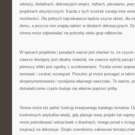
odzieży, dodatkach, dekoracjach wnętrz, haftach, pikowaniu, prac
projektach artystycznych. Każda z tych ścieżek rozwija inne umiej
możliwości. Dla jednych najciekawsze będzie szycie ubrań, dla in
domu, a jeszcze inni znajdą radość w detalach dekoracyjnych. Dz
strona może odpowiadać na potrzeby wielu grup odbiorców.
W opisach projektów i poradach ważne jest również to, że szycie 
zawsze dostępny jest idealny materiał, nie zawsze wykrój pasuje
pierwszy efekt jest zgodny z oczekiwaniami. Trzeba umieć popr
testować i szukać rozwiązań. Proszkic.pl może pomagać w takim
eksperymentowania i rozwijania własnego warsztatu. To ważne, p
doświadczenie często buduje się właśnie poprzez próby.
Strona może też pełnić funkcję kreatywnego katalogu tematów. 
konkretnych artykułów wtedy, gdy planuje nowy projekt lub napot
może potrzebować wskazówek o tkaninach, innego porad o ściegac
inspiracji na dekoracje. Dzięki szerokiemu zakresowi tematyczn