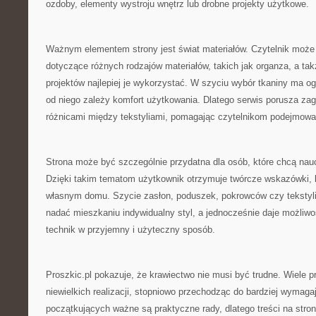
ozdoby, elementy wystroju wnętrz lub drobne projekty użytkowe.
Ważnym elementem strony jest świat materiałów. Czytelnik może 
dotyczące różnych rodzajów materiałów, takich jak organza, a tak
projektów najlepiej je wykorzystać. W szyciu wybór tkaniny ma 
od niego zależy komfort użytkowania. Dlatego serwis porusza za
różnicami między tekstyliami, pomagając czytelnikom podejmowa
Strona może być szczególnie przydatna dla osób, które chcą nau
Dzięki takim tematom użytkownik otrzymuje twórcze wskazówki,
własnym domu. Szycie zasłon, poduszek, pokrowców czy tekstyl
nadać mieszkaniu indywidualny styl, a jednocześnie daje możli
technik w przyjemny i użyteczny sposób.
Proszkic.pl pokazuje, że krawiectwo nie musi być trudne. Wiele
niewielkich realizacji, stopniowo przechodząc do bardziej wymag
początkujących ważne są praktyczne rady, dlatego treści na str