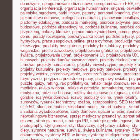
domowymi
,
oprogramowanie biznesowe
,
oprogramowanie ERP
,
or
organizacja konferencji
,
organizacje humanitarne
,
origami
,
oświet
paleniska ogrodowe
,
parki linowe
,
patenty
,
personal branding
,
piec
piekarnictwo domowe
,
pielęgnacja naturalna
,
planowanie posiłków
platformy edukacyjne
,
podcasts marketing
,
podróże aktywne
,
pod
budżetowe
,
podróże ekspedycyjne
,
podróże kulinarne
,
podróże o
przyczepą
,
pokazy filmowe
,
pomoc międzynarodowa
,
pomoc psyc
domu
,
porady rozwojowe
,
porównywarka lotów
,
portfolio artysty
,
p
hybrydowa
,
praca zespołowa online
,
prasa cyfrowa
,
produkcja mu
telewizyjna
,
produkty bez glutenu
,
produkty bez laktozy
,
produkty 
wegańskie
,
profile zawodowe
,
projektowanie graficzne
,
projektowa
światła
,
projektowanie ubrań
,
projektowanie UI
,
projektowanie UX
biurowych
,
projekty domów nowoczesnych
,
projekty ekologiczne 
firmowe
,
projekty humanitarne
,
projekty inwestycyjne
,
projekty kr
projekty kulturalne
,
projekty meblowe
,
projekty parkowe
,
projekty
projekty wnętrz
,
przechowywanie
,
przestrzeń kreatywna
,
przestrz
turystyczne
,
przyjazna przestrzeń pracy
,
przyprawy świata
,
psy pr
puzzle
,
quizy
,
rafting
,
rak profilaktyka
,
rehabilitacja domowa
,
rekl
medialne
,
relaks w domu
,
relaks w ogrodzie
,
remarketing
,
restaur
medyczna
,
rodzinne finanse
,
rośliny doniczkowe pielęgnacja
,
rośl
górskie
,
rozrywka domowa
,
rozwój osobisty online
,
rynek lokalny
,
surowców
,
rysunek techniczny
,
rzeźba
,
scrapbooking
,
SEO techn
sieć 5G
,
skincare routine
,
składanie modeli
,
smart budynki
,
smart
śniadania wysokobiałkowe
,
sosy domowe
,
spacer w lesie
,
sponso
networkingowe biznesowe
,
sprzęt medyczny przenośny
,
sprzęt te
głosem
,
strategia marki
,
strategia PR
,
strategie marketingowe
,
str
photography
,
styl glamour
,
styl klasyczny
,
styl pracy zdalnej
,
styl
diety
,
surowce naturalne
,
survival
,
święta kulinarne
,
systemy CRM
dokumentów
,
systemy ERP w firmie
,
systemy inteligentnego dom
nawadniające
,
systemy zabezpieczeń domowych
,
szkoła filmowa 