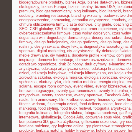
biodegradowalne produkty
,
biznes Azja
,
biznes data-driven
,
bizne
ekologiczny
,
biznes Europa
,
biznes lokalny
,
biznes USA
,
bizuter
premium
,
blog gastronomiczny
,
blog kulinarny
,
blog literacki
,
bran
osobisty
,
branding restauracji
,
branding wizualny
,
budownictwo dr
energooszczędne
,
caravaning
,
ceramika artystyczna
,
chatboty
,
ch
chmura obliczeniowa firmy
,
ciasta domowe
,
city guide
,
coaching z
SEO
,
CSR globalny
,
CSR strategie
,
customer experience
,
cyberb
cyberbezpieczeństwo firmowe
,
czas wolny dorosłych
,
czas wolny 
degustacja win
,
degustacje
,
dermatologia
,
desery bez cukru
,
desi
firmowy
,
design funkcjonalny
,
design graficzny
,
design lamp
,
desi
roślinny
,
design światła
,
dezynfekcja
,
diagnostyka laboratoryjna
,
d
sportowa
,
digital marketing
,
diy artystyczne
,
diy dekoracje świąte
meble drewniane
,
diy wnętrza
,
docelowe profile klientów
,
dom pod 
inspiracje
,
domowe fermentacje
,
domowe oszczędzanie
,
domowe 
doradztwo ogrodnicze
,
druk 3d hobby
,
druk cyfrowy
,
e-learning m
artystyczna
,
edukacja artystyczna dzieci
,
edukacja finansowa dor
dzieci
,
edukacja hybrydowa
,
edukacja klimatyczna
,
edukacja zdro
zdrowotna szkolna
,
ekologia miejska
,
ekologia społeczna
,
ekolog
społeczna
,
ekoturystyka
,
elektronika mobilna
,
energia cieplna
,
ene
solarna
,
escape room domowy
,
event video
,
eventy biznesowe
,
e
firmowe integracyjne
,
eventy gastronomiczne
,
eventy kulturalne
,
e
przygodowe
,
eventy społeczne
,
eventy sportowe
,
Facebook Ads
,
nauki
,
film animowany
,
film krótkometrażowy
,
finanse cyfrowe
,
fi
fitness w domu
,
fizjoterapia dzieci
,
food delivery online
,
food desi
marketing
,
food styling
,
food truck festival
,
fotografia artystyczna
fotografia kulinarna
,
fotografia ślubna
,
fotografia sportowa
,
gadżet
internetowa
,
globalizacja
,
Google Ads
,
gotowanie sous vide
,
grafi
komputerowa 3D
,
grafika użytkowa
,
grillowanie sezonowe
,
gry ed
karciane rodzinne
,
gry logiczne online
,
gry planszowe strategiczn
produkty
,
herbata matcha
,
hobby kreatywne
,
hotele biznesowe
,
ho