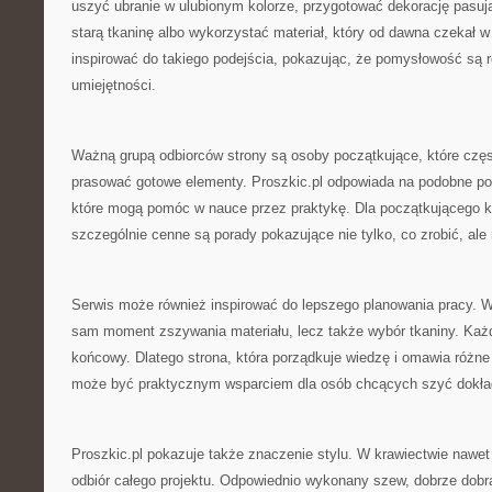
uszyć ubranie w ulubionym kolorze, przygotować dekorację pasują
starą tkaninę albo wykorzystać materiał, który od dawna czekał w
inspirować do takiego podejścia, pokazując, że pomysłowość są 
umiejętności.
Ważną grupą odbiorców strony są osoby początkujące, które częst
prasować gotowe elementy. Proszkic.pl odpowiada na podobne potr
które mogą pomóc w nauce przez praktykę. Dla początkującego k
szczególnie cenne są porady pokazujące nie tylko, co zrobić, ale
Serwis może również inspirować do lepszego planowania pracy. W s
sam moment zszywania materiału, lecz także wybór tkaniny. Każ
końcowy. Dlatego strona, która porządkuje wiedzę i omawia różne
może być praktycznym wsparciem dla osób chcących szyć dokładn
Proszkic.pl pokazuje także znaczenie stylu. W krawiectwie nawet
odbiór całego projektu. Odpowiednio wykonany szew, dobrze dobra