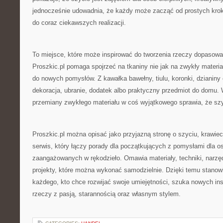
jednocześnie udowadnia, że każdy może zacząć od prostych krok
do coraz ciekawszych realizacji.
To miejsce, które może inspirować do tworzenia rzeczy dopasow
Proszkic.pl pomaga spojrzeć na tkaniny nie jak na zwykły materiał
do nowych pomysłów. Z kawałka bawełny, tiulu, koronki, dzianin
dekoracja, ubranie, dodatek albo praktyczny przedmiot do domu.
przemiany zwykłego materiału w coś wyjątkowego sprawia, że szyc
Proszkic.pl można opisać jako przyjazną stronę o szyciu, krawiect
serwis, który łączy porady dla początkujących z pomysłami dla os
zaangażowanych w rękodzieło. Omawia materiały, techniki, narzędz
projekty, które można wykonać samodzielnie. Dzięki temu stanow
każdego, kto chce rozwijać swoje umiejętności, szuka nowych insp
rzeczy z pasją, starannością oraz własnym stylem.