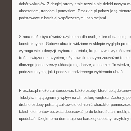
dobór wykrojów. Z drugiej strony stale rozwija się dzięki nowym
akcesoriom, trendom i pomysłom. Proszkic.pl pokazuje tę różnor
podstawowe z bardziej współczesnymi inspiracjami.
Strona może być również użyteczna dla osób, które chcą lepiej 
konstrukcyjnej. Gotowe ubranie widziane w sklepie wygląda prost
wymaga wielu decyzji: wyboru materiału, kroju, szwu, wykończenia,
treści związane z szyciem, użytkownik zaczyna zauważać te eleme
dlaczego jedne rzeczy układają się dobrze, a inne nie. To wiedza,
podczas szycia, jak i podczas codziennego wybierania ubrań.
Proszkic.pl może zainteresować także osoby, które lubią dekoro
Tekstylia mają ogromny wpływ na atmosferę wnętrza. Zasłony, pod
drobne ozdoby potrafią całkowicie odmienić charakter pomieszcz
takich elementów pozwala dopasować je do koloru ścian, mebli, s
upodobań. Dzięki temu dom staje się bardziej osobisty, przytulny i