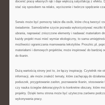
docenić pracę własnych rąk i daje większą satysfakcję z efektu.
stać się sposobem na relaks, wyciszenie i twórcze spędzanie cza
Serwis może być pomocny także dla osób, które chcą tworzyć rzec
świadomie. Samodzielne szycie pozwala wykorzystywać resztki tk
ubrania, naprawiać zniszczone elementy i nadawać materiałom dru
każdy projekt musi mieć wymiar ekologiczny, to sama umiejętnoś
możliwości ograniczania marnowania tekstyliów. Proszkic.pl, popr
materiałami i domowych projektów, może inspirować do bardziej 
do tkanin.
Dużą wartością strony jest to, że łączy inspirację. Czytelnik nie 
informacji, ale może znaleźć tematy, które zachęcają do działania
poduszek, przygotowanie zasłon, poznawanie tkanin, stosowanie fl
czy nauka ściegów dekoracyjnych to konkretne obszary, które m
projekty. Dzięki temu strona może być użyteczna zarówno podczas
wykonywania pracy.