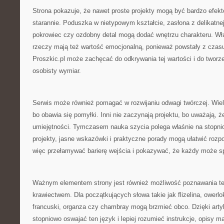
Strona pokazuje, że nawet proste projekty mogą być bardzo efekt
starannie. Poduszka w nietypowym kształcie, zasłona z delikatnej
pokrowiec czy ozdobny detal mogą dodać wnętrzu charakteru. W
rzeczy mają też wartość emocjonalną, ponieważ powstały z czasu
Proszkic.pl może zachęcać do odkrywania tej wartości i do tworze
osobisty wymiar.
Serwis może również pomagać w rozwijaniu odwagi twórczej. Wiele
bo obawia się pomyłki. Inni nie zaczynają projektu, bo uważają, 
umiejętności. Tymczasem nauka szycia polega właśnie na stopni
projekty, jasne wskazówki i praktyczne porady mogą ułatwić rozp
więc przełamywać barierę wejścia i pokazywać, że każdy może s
Ważnym elementem strony jest również możliwość poznawania te
krawiectwem. Dla początkujących słowa takie jak flizelina, owerlo
francuski, organza czy chambray mogą brzmieć obco. Dzięki ar
stopniowo oswajać ten język i lepiej rozumieć instrukcje, opisy m