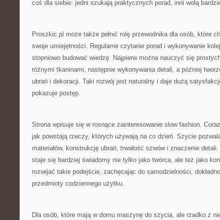
coś dla siebie: jedni szukają praktycznych porad, inni wolą bardz
Proszkic.pl może także pełnić rolę przewodnika dla osób, które 
swoje umiejętności. Regularne czytanie porad i wykonywanie kole
stopniowo budować wiedzę. Najpierw można nauczyć się prostyc
różnymi tkaninami, następnie wykonywania detali, a później twor
ubrań i dekoracji. Taki rozwój jest naturalny i daje dużą satysfak
pokazuje postęp.
Strona wpisuje się w rosnące zainteresowanie slow fashion. Cora
jak powstają rzeczy, których używają na co dzień. Szycie pozwala
materiałów, konstrukcję ubrań, trwałość szwów i znaczenie detali
staje się bardziej świadomy nie tylko jako twórca, ale też jako k
rozwijać takie podejście, zachęcając do samodzielności, dokładnoś
przedmioty codziennego użytku.
Dla osób, które mają w domu maszynę do szycia, ale rzadko z nie