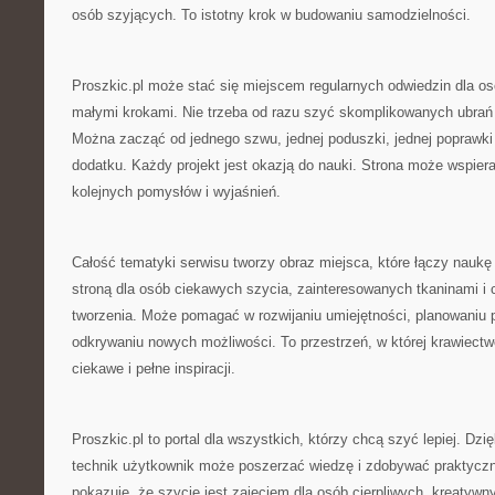
osób szyjących. To istotny krok w budowaniu samodzielności.
Proszkic.pl może stać się miejscem regularnych odwiedzin dla osó
małymi krokami. Nie trzeba od razu szyć skomplikowanych ubrań 
Można zacząć od jednego szwu, jednej poduszki, jednej poprawki
dodatku. Każdy projekt jest okazją do nauki. Strona może wspiera
kolejnych pomysłów i wyjaśnień.
Całość tematyki serwisu tworzy obraz miejsca, które łączy naukę t
stroną dla osób ciekawych szycia, zainteresowanych tkaninami i
tworzenia. Może pomagać w rozwijaniu umiejętności, planowaniu p
odkrywaniu nowych możliwości. To przestrzeń, w której krawiectw
ciekawe i pełne inspiracji.
Proszkic.pl to portal dla wszystkich, którzy chcą szyć lepiej. Dz
technik użytkownik może poszerzać wiedzę i zdobywać praktyczn
pokazuje, że szycie jest zajęciem dla osób cierpliwych, kreatywn