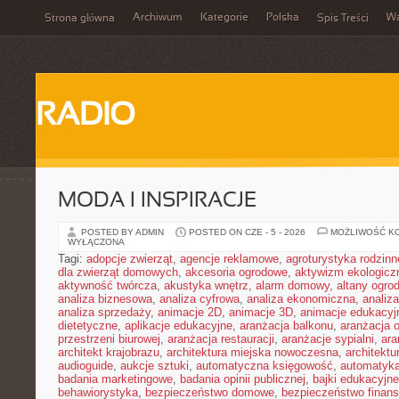
Archiwum
Kategorie
Polska
W
Strona główna
Spis Treści
RADIO
MODA I INSPIRACJE
POSTED BY ADMIN
POSTED ON CZE - 5 - 2026
MOŻLIWOŚĆ K
WYŁĄCZONA
Tagi:
adopcje zwierząt
,
agencje reklamowe
,
agroturystyka rodzinn
dla zwierząt domowych
,
akcesoria ogrodowe
,
aktywizm ekologicz
aktywność twórcza
,
akustyka wnętrz
,
alarm domowy
,
altany ogro
analiza biznesowa
,
analiza cyfrowa
,
analiza ekonomiczna
,
analiz
analiza sprzedaży
,
animacje 2D
,
animacje 3D
,
animacje edukacyj
dietetyczne
,
aplikacje edukacyjne
,
aranżacja balkonu
,
aranżacja o
przestrzeni biurowej
,
aranżacja restauracji
,
aranżacje sypialni
,
ara
architekt krajobrazu
,
architektura miejska nowoczesna
,
architekt
audioguide
,
aukcje sztuki
,
automatyczna księgowość
,
automatyk
badania marketingowe
,
badania opinii publicznej
,
bajki edukacyjne
behawiorystyka
,
bezpieczeństwo domowe
,
bezpieczeństwo finans