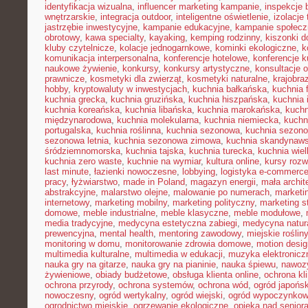
identyfikacja wizualna
,
influencer marketing kampanie
,
inspekcje
wnętrzarskie
,
integracja outdoor
,
inteligentne oświetlenie
,
izolacje
jastrzębie inwestycyjne
,
kampanie edukacyjne
,
kampanie społecz
obrotowy
,
kawa specialty
,
kayaking
,
kemping rodzinny
,
kiszonki 
kluby czytelnicze
,
kolacje jednogarnkowe
,
kominki ekologiczne
,
k
komunikacja interpersonalna
,
konferencje hotelowe
,
konferencje k
naukowe żywienie
,
konkursy
,
konkursy artystyczne
,
konsultacje 
prawnicze
,
kosmetyki dla zwierząt
,
kosmetyki naturalne
,
krajobra
hobby
,
kryptowaluty w inwestycjach
,
kuchnia bałkańska
,
kuchnia 
kuchnia grecka
,
kuchnia gruzińska
,
kuchnia hiszpańska
,
kuchnia 
kuchnia koreańska
,
kuchnia libańska
,
kuchnia marokańska
,
kuch
międzynarodowa
,
kuchnia molekularna
,
kuchnia niemiecka
,
kuchni
portugalska
,
kuchnia roślinna
,
kuchnia sezonowa
,
kuchnia sezono
sezonowa letnia
,
kuchnia sezonowa zimowa
,
kuchnia skandynaw
śródziemnomorska
,
kuchnia tajska
,
kuchnia turecka
,
kuchnia wie
kuchnia zero waste
,
kuchnie na wymiar
,
kultura online
,
kursy rozw
last minute
,
łazienki nowoczesne
,
lobbying
,
logistyka e-commerc
pracy
,
łyżwiarstwo
,
made in Poland
,
magazyn energii
,
mała archit
abstrakcyjne
,
malarstwo olejne
,
malowanie po numerach
,
marketi
internetowy
,
marketing mobilny
,
marketing polityczny
,
marketing s
domowe
,
meble industrialne
,
meble klasyczne
,
meble modułowe
,
media tradycyjne
,
medycyna estetyczna zabiegi
,
medycyna natur
prewencyjna
,
mental health
,
mentoring zawodowy
,
miejskie rośliny
monitoring w domu
,
monitorowanie zdrowia domowe
,
motion desig
multimedia kulturalne
,
multimedia w edukacji
,
muzyka elektronicz
nauka gry na gitarze
,
nauka gry na pianinie
,
nauka śpiewu
,
nawozy
żywieniowe
,
obiady budżetowe
,
obsługa klienta online
,
ochrona kl
ochrona przyrody
,
ochrona systemów
,
ochrona wód
,
ogród japońsk
nowoczesny
,
ogród wertykalny
,
ogród wiejski
,
ogród wypoczynko
ogrodnictwo miejskie
,
ogrzewanie ekologiczne
,
opieka nad senior