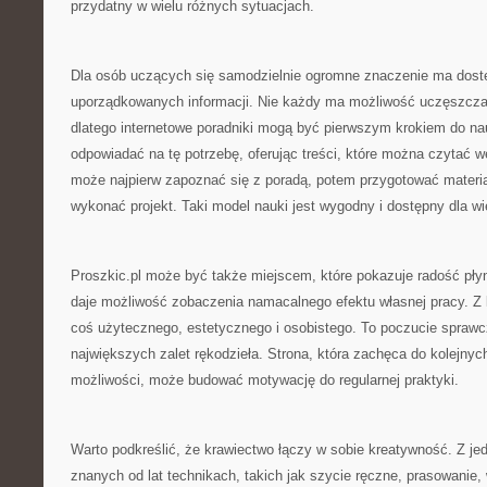
przydatny w wielu różnych sytuacjach.
Dla osób uczących się samodzielnie ogromne znaczenie ma dostę
uporządkowanych informacji. Nie każdy ma możliwość uczęszczan
dlatego internetowe poradniki mogą być pierwszym krokiem do na
odpowiadać na tę potrzebę, oferując treści, które można czytać 
może najpierw zapoznać się z poradą, potem przygotować materia
wykonać projekt. Taki model nauki jest wygodny i dostępny dla wi
Proszkic.pl może być także miejscem, które pokazuje radość pły
daje możliwość zobaczenia namacalnego efektu własnej pracy. Z 
coś użytecznego, estetycznego i osobistego. To poczucie sprawcz
największych zalet rękodzieła. Strona, która zachęca do kolejnyc
możliwości, może budować motywację do regularnej praktyki.
Warto podkreślić, że krawiectwo łączy w sobie kreatywność. Z jed
znanych od lat technikach, takich jak szycie ręczne, prasowani