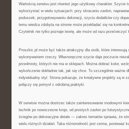
Wartością serwisu jest również jego użytkowy charakter. Szycie 
wykorzystać w wielu sytuacjach: przy skracaniu zasłon, naprawian
poduszek, przygotowywaniu dekoracji, szyciu dodatków czy dopa
temu wiedza zdobyta na stronie może przekładać się na konkretne 
Czytelnik nie tylko poznaje teorię, ale może od razu przećwiczyć 
Proszkic.pl może być także atrakcyjny dla osób, które interesuj
wykonywaniem rzeczy. Własnoręczne szycie daje poczucie niezal
przedmioty, których nie ma w sklepach. Można dobrać kolor, wzór, 
wykończenie dokładnie tak, jak się chce. To szczególnie ważne dl
indywidualny styl. Strona pokazuje, że kreatywne projekty są w zas
połączy się pomysł z odrobiną praktyki.
W serwisie można dostrzec także zainteresowanie modowymi kie
technik po nowoczesne kroje, od prostych zasłon po futurystyczn
ściegów po dekoracyjne detale — zakres tematów sprawia, że st
wielu różnych działań. Taka różnorodność jest cenna, ponieważ 