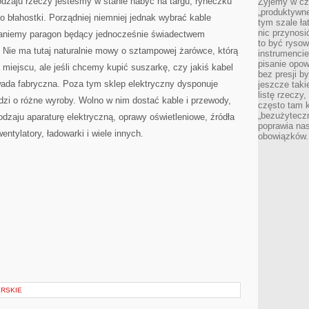
odzaju rzeczy jesteśmy w stanie nabyć na targu, ryneczku
Żyjemy w cz
„produktywne
o błahostki. Porządniej niemniej jednak wybrać kable
tym szale ła
nic przynosi
taniemy paragon będący jednocześnie świadectwem
to być rysow
 Nie ma tutaj naturalnie mowy o sztampowej żarówce, którą
instrumencie
pisanie opow
iejscu, ale jeśli chcemy kupić suszarkę, czy jakiś kabel
bez presji b
wada fabryczna. Poza tym sklep elektryczny dysponuje
jeszcze taki
listę rzeczy,
zi o różne wyroby. Wolno w nim dostać kable i przewody,
często tam k
„bezużyteczn
odzaju aparaturę elektryczną, oprawy oświetleniowe, źródła
poprawia nas
entylatory, ładowarki i wiele innych.
obowiązków.
RSKIE