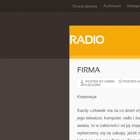
Archiwum
Katego
Strona główna
RADIO
FIRMA
POSTED BY ADMIN
POSTED ON 
WYŁĄCZONA
Korporacje
Każdy człowiek ma na co dzień sty
jego telewizor, komputer, radio i ś
awaria, to w zależności od jej sto
wybierzemy się na zakupy, jeżeli n