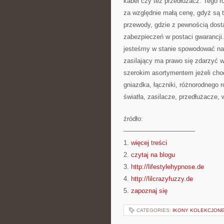
kabel czy też przedłużacz. Tego r
za względnie małą cenę, gdyż są t
przewody, gdzie z pewnością dos
zabezpieczeń w postaci gwarancji.
jesteśmy w stanie spowodować na m
zasilający ma prawo się zdarzyć 
szerokim asortymentem jeżeli chod
gniazdka, łączniki, różnorodnego r
światła, zasilacze, przedłużacze, w
źródło:
———————————
1.
więcej treści
2.
czytaj na blogu
3.
http://lifestylehypnose.de
4.
http://lilcrazyfuzzy.de
5.
zapoznaj się
CATEGORIES:
IKONY KOLEKCJONE