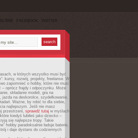
SCRIBE
FACEBOOK
TWITTER
asach, w których wszystko musi być
”: kursy, rozwój, projekty, freelanse. W
two zapomnieć o hobby, które nie musi
ć – oprócz frajdy i odpoczynku. Może
anie, składanie modeli, gra na
, jazda na deskorolce, szydełkowanie,
iadań. Ważne, by robić to dla siebie,
ycia najlepszym. Jeśli nie masz
ej przestrzeni,
sprawdź tutaj
w myślach
 które kiedyś lubiłeś jako dziecko –
ryją się najlepsze tropy. Takie
e” hobby paradoksalnie ładuje baterie,
trój i daje dystans do codziennych