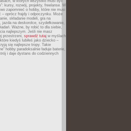
asach, w których wszystko musi być
”: kursy, rozwój, projekty, freelanse. W
two zapomnieć o hobby, które nie musi
ć – oprócz frajdy i odpoczynku. Może
anie, składanie modeli, gra na
, jazda na deskorolce, szydełkowanie,
iadań. Ważne, by robić to dla siebie,
ycia najlepszym. Jeśli nie masz
ej przestrzeni,
sprawdź tutaj
w myślach
 które kiedyś lubiłeś jako dziecko –
ryją się najlepsze tropy. Takie
e” hobby paradoksalnie ładuje baterie,
trój i daje dystans do codziennych