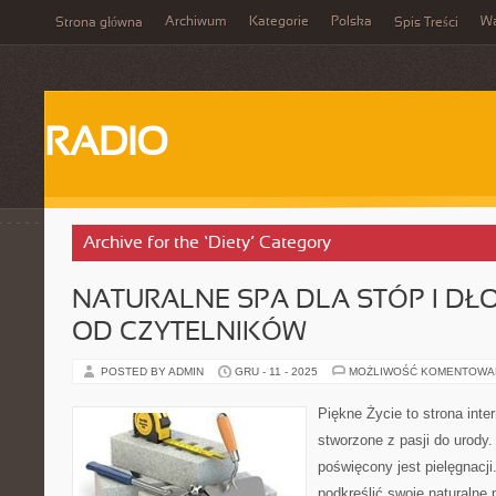
Archiwum
Kategorie
Polska
W
Strona główna
Spis Treści
RADIO
Archive for the ‘Diety’ Category
NATURALNE SPA DLA STÓP I DŁO
OD CZYTELNIKÓW
POSTED BY ADMIN
GRU - 11 - 2025
MOŻLIWOŚĆ KOMENTOWA
Piękne Życie to strona inte
stworzone z pasji do urody
poświęcony jest pielęgnacji
podkreślić swoje naturalne 