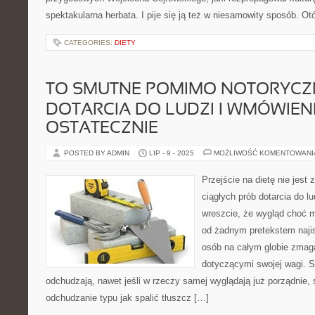
spektakularna herbata. I pije się ją też w niesamowity sposób. Ot
CATEGORIES:
DIETY
TO SMUTNE POMIMO NOTORYCZ
DOTARCIA DO LUDZI I WMÓWIENI
OSTATECZNIE
POSTED BY ADMIN
LIP - 9 - 2025
MOŻLIWOŚĆ KOMENTOWAN
Przejście na dietę nie jest
ciągłych prób dotarcia do l
wreszcie, że wygląd choć m
od żadnym pretekstem najis
osób na całym globie zmaga
dotyczącymi swojej wagi. Są
odchudzają, nawet jeśli w rzeczy samej wyglądają już porządnie, s
odchudzanie typu jak spalić tłuszcz […]