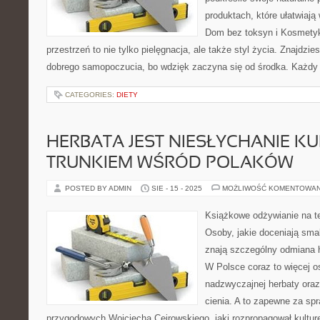
produktach, które ułatwiają
Dom bez toksyn i Kosmety
przestrzeń to nie tylko pielęgnacja, ale także styl życia. Znajdzi
dobrego samopoczucia, bo wdzięk zaczyna się od środka. Każdy t
CATEGORIES:
DIETY
HERBATA JEST NIESŁYCHANIE 
TRUNKIEM WŚRÓD POLAKÓW
POSTED BY ADMIN
SIE - 15 - 2025
MOŻLIWOŚĆ KOMENTOWA
Książkowe odżywianie na t
Osoby, jakie doceniają sma
znają szczególny odmiana h
W Polsce coraz to więcej os
nadzwyczajnej herbaty ora
cienia. A to zapewne za s
przygodowych Wojciecha Cejrowskiego, jaki rozpropagował kulturę 